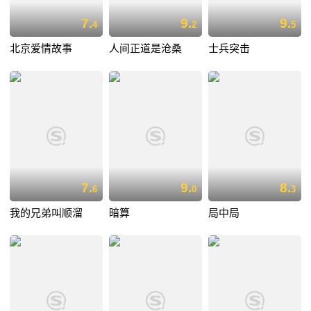
7.
9.
9.
4
2
5
北京爱情故事
人间正道是沧桑
士兵突击
7.
9.
8.
6
0
3
我的兄弟叫顺溜
暗算
局中局