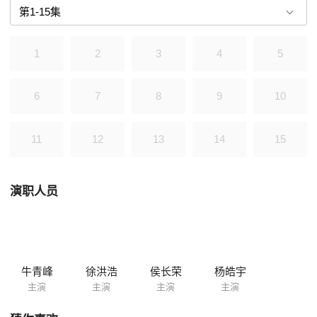
拔，临危受命，代理闽东特委书记。他们共同领导创建了闽东工农红军独
立师，开展了反“围剿” 斗争。
1
2
3
4
5
6
7
8
9
10
11
12
13
14
15
演职人员
牛青峰
徐洪浩
侯长荣
杨皓宇
主演
主演
主演
主演