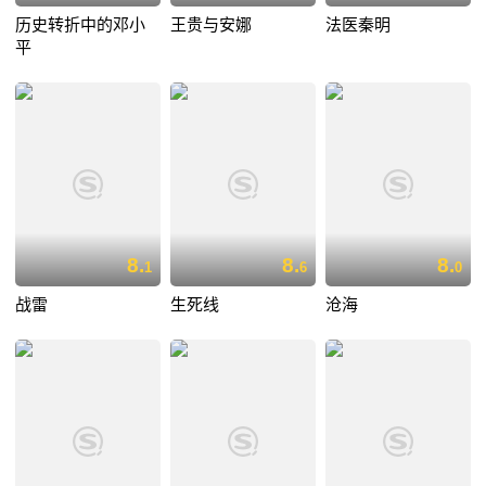
历史转折中的邓小
王贵与安娜
法医秦明
平
8.
8.
8.
1
6
0
战雷
生死线
沧海