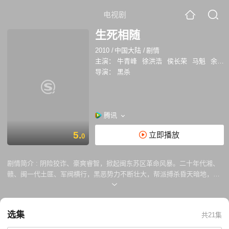
电视剧
生死相随
2010
/
中国大陆
/
剧情
主演：
牛青峰
徐洪浩
侯长荣
马魁
余雨韩
导演：
黑杀
腾讯
5.
立即播放
0
剧情简介 :
阴险狡诈、豪爽睿智，掀起闽东苏区革命风暴。二十年代湘、
赣、闽一代土匪、军阀横行，黑恶势力不断壮大，帮派搏杀昏天暗地，争
权夺挚。以青龙帮为首的黑暗挚力，鱼肉乡里，搅得湘闽一带民不聊生，
后洋一派为了穷苦大众与之针锋相对，殊死相争。性格刚烈的山区好汉詹
儒柏在一个偶然的机会，认识了才华横溢的地下党县委书记马力峰，并从
选集
共21集
此结下始终不渝的友谊。在马力峰的引导下，詹儒柏走上革命道路，并受
党的重托，筹建革命武装。在敌重兵压境的严峻局势下，詹儒柏坚韧不