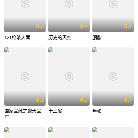
9.
8.
5.
2
7
9
121枪杀大案
历史的天空
胭脂
8.
8.
8.
3
3
7
国家宝藏之觐天宝
十三省
年轮
匣