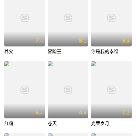
7.
8.
8.
8
1
4
养父
冒险王
你是我的幸福
6.
4.
7.
4
0
2
红粉
苍天
光荣岁月