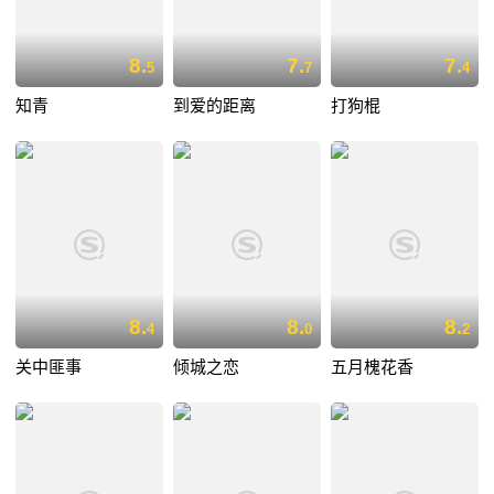
8.
7.
7.
5
7
4
知青
到爱的距离
打狗棍
8.
8.
8.
4
0
2
关中匪事
倾城之恋
五月槐花香