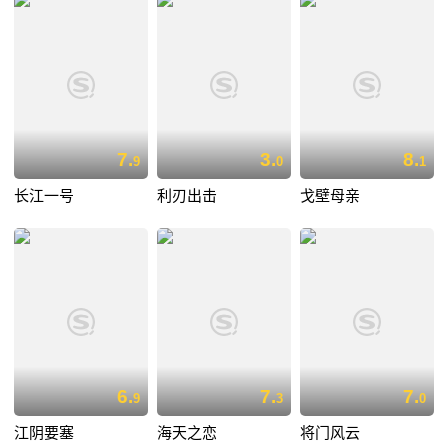
7.
3.
8.
9
0
1
长江一号
利刃出击
戈壁母亲
6.
7.
7.
9
3
0
江阴要塞
海天之恋
将门风云