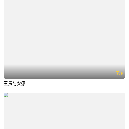
7.
9
王贵与安娜