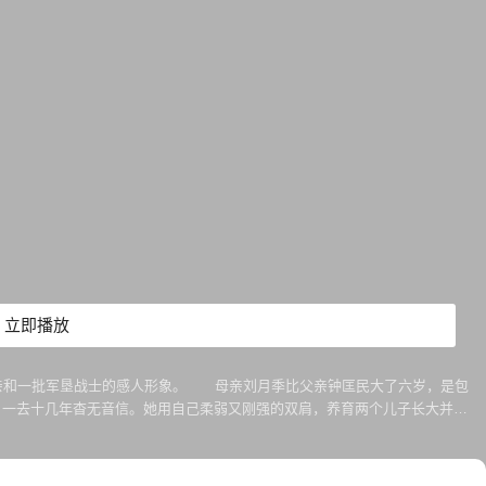
立即播放
亲和一批军垦战士的感人形象。 母亲刘月季比父亲钟匡民大了六岁，是包
，一去十几年杳无音信。她用自己柔弱又刚强的双肩，养育两个儿子长大并千
，并始终如一地帮衬离了婚又娶新妻的丈夫和他的一家。她为屯垦戍边的兵
人张起了一把保护的大伞。 该剧同时也塑造了如钟匡民、郭文云、钟槐、