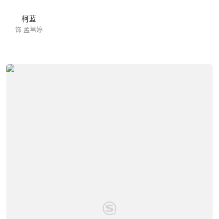
柯蓝
饰 孟苇婷