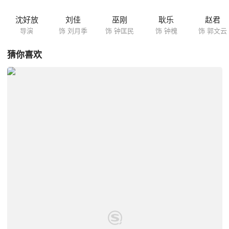
沈好放
刘佳
巫刚
耿乐
赵君
导演
饰 刘月季
饰 钟匡民
饰 钟槐
饰 郭文云
猜你喜欢