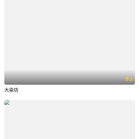
9.
2
大染坊