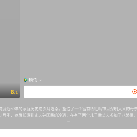
腾讯
8.
1
度近50年的家庭历史与岁月沧桑。塑造了一个富有牺牲精神且深明大义的母
刘月季，嫁后却遭到丈夫钟匡民的冷遇；在有了两个儿子后丈夫参加了八路军
失去父亲。 于是为了儿子，她留在溽热严寒相逼、终年风沙弥漫的戈壁大漠
牲与博爱，将人性的光辉发扬到极至。她凛然屹立在荒漠之中，为周边所有的
。整个故事迭宕起伏、一波三折、感人至深、震撼人心。