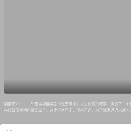
剧情简介 :
30集电视连续剧《戈壁母亲》以史诗般的叙事，讲述了一个跨
办婚姻硬将他们婚配生子。这个识字不多，母亲早逝，为了娘家迟迟未嫁的
里迢迢来到新疆，为他们寻找到父亲。她可以没有丈夫，却决不让儿子们再
团战士们做饭、种菜，与他们一起战干旱、斗洪水，打恶狼。她以自己的牺
钟杨、钟柳、赵丽江、刘玉兰、程世昌这样一批可歌可泣的军垦战士的群像