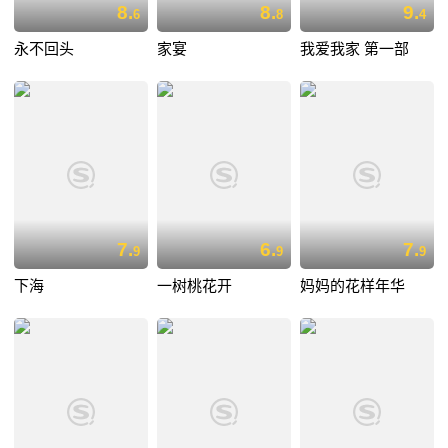
8.
8.
9.
6
8
4
永不回头
家宴
我爱我家 第一部
7.
6.
7.
9
9
9
下海
一树桃花开
妈妈的花样年华