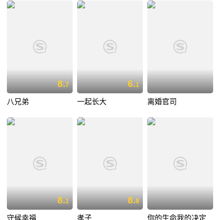
8.
6.
7
1
八兄弟
一起长大
离婚官司
8.
8.
1
8
守候幸福
孝子
你的生命我的决定