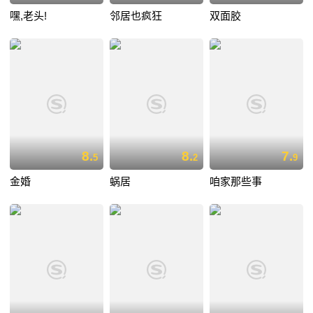
嘿,老头!
邻居也疯狂
双面胶
8.
8.
7.
5
2
9
金婚
蜗居
咱家那些事