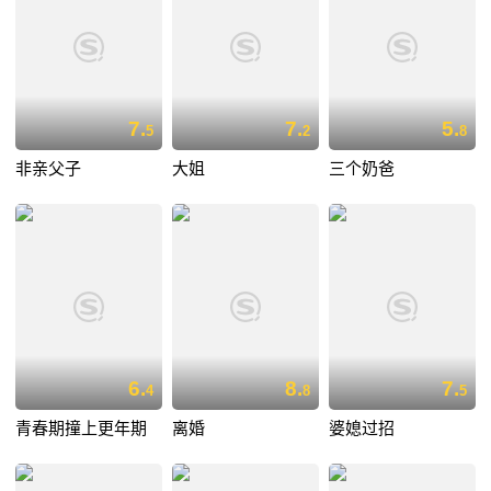
7.
7.
5.
5
2
8
非亲父子
大姐
三个奶爸
6.
8.
7.
4
8
5
青春期撞上更年期
离婚
婆媳过招