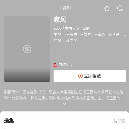
电视剧
家风
2005
/
中国大陆
/
家庭
主演：
王庆祥
王馥荔
王海燕
张秋歌
何
导演：
孙文学
CNTV
立即播放
剧情简介 :
原省委副书记，现省人大常务副主任杨正民与水务厅长牛志浩
50年代初就在一起共过事，那时牛志浩的职务在杨正民之上，杨正民的治
理郡河方案受到牛的反对，却得到省里的重视，杨正民因此提升到省委工
作，一下升到牛的上级地位，牛为此耿耿于怀，以为杨是卑鄙的小人，文
化大革命牛志浩受到冲击，他更加对杨正民不满，但治河工程也末实现。
选集
共22集
后来，牛也调入省里工作，二人成了亲家。杨正民心胸开阔，为人厚道；
牛志浩为人诚实，但心胸狭隘，虽是亲家，但两人因历史原因的隔阂，加