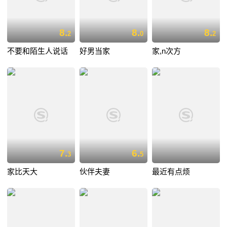
8.
8.
8.
2
0
2
不要和陌生人说话
好男当家
家,n次方
7.
6.
3
5
家比天大
伙伴夫妻
最近有点烦