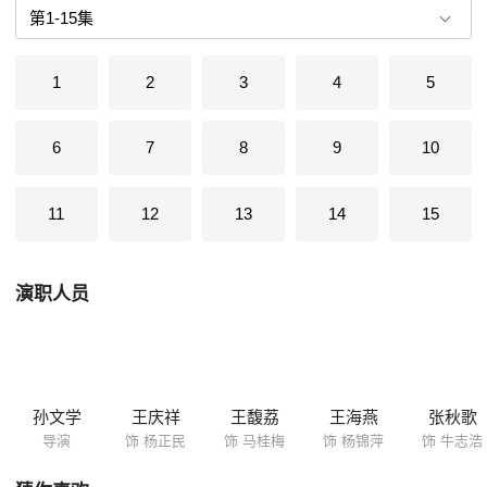
上人大对水务厅的项目和提拔的干部有质疑，加深了牛志浩对杨正民的误
解。他总认为杨正民是在故意整自己。牛、杨二人的思想境界随着改革开
放的深入发展渐渐拉开了距离，在是否提前离休、是否让儿子(女婿)下去
1
2
3
4
5
扶贫、该不该为儿子(女婿)的升官走门路、离休后做什么……
6
7
8
9
10
11
12
13
14
15
演职人员
孙文学
王庆祥
王馥荔
王海燕
张秋歌
导演
饰 杨正民
饰 马桂梅
饰 杨锦萍
饰 牛志浩