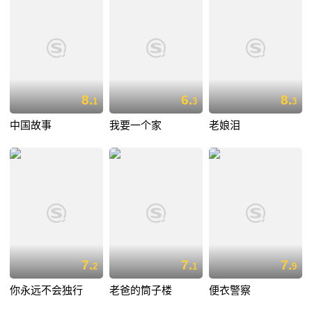
8.
6.
8.
1
3
3
中国故事
我要一个家
老娘泪
7.
7.
7.
2
1
9
你永远不会独行
老爸的筒子楼
便衣警察