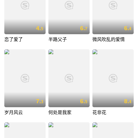
4.
6.
6.
5
7
4
恋了爱了
半路父子
微风吹乱的爱情
7.
6.
8.
3
5
4
岁月风云
何处是我家
花非花