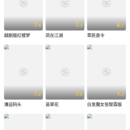
7.
7.
6.
4
3
7
越剧版红楼梦
凤在江湖
草民县令
7.
7.
7.
0
9
3
漕运码头
苗翠花
白发魔女张智霖版