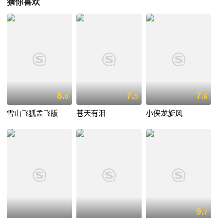
猜你喜欢
8.
7.
7.
0
5
6
雪山飞狐孟飞版
苍天有泪
小侠龙旋风
9.
7