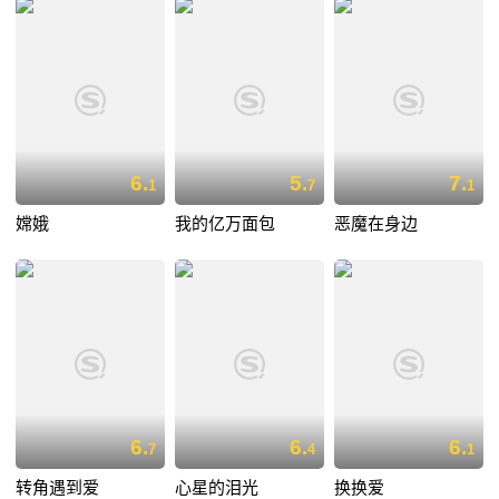
6.
5.
7.
1
7
1
嫦娥
我的亿万面包
恶魔在身边
6.
6.
6.
7
4
1
转角遇到爱
心星的泪光
换换爱