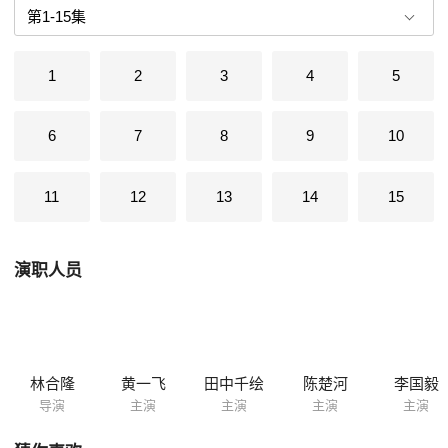
千绘饰演的名模秘恋曝光，导致声势下滑，连带出片计画也暂停，这些情
节都相当“凑巧”地与彭于晏的现实生活吻合。因为戏中这位偶像明星大头
症严重，据了解，原本陈楚河点头接拍此一角色，最后竟然担心影响形
1
2
3
4
5
象，临阵脱逃才改由李国毅接手。
6
7
8
9
10
11
12
13
14
15
演职人员
林合隆
黄一飞
田中千绘
陈楚河
李国毅
导演
主演
主演
主演
主演