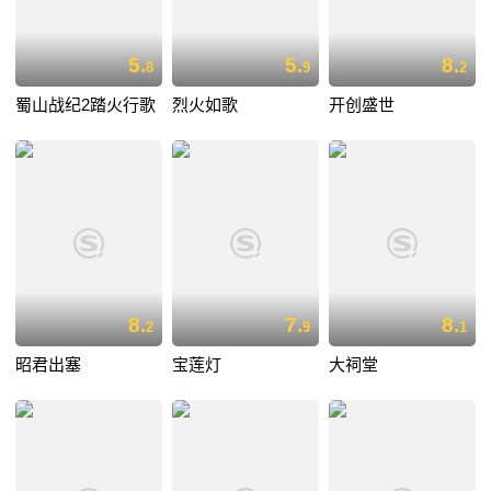
5.
5.
8.
8
9
2
蜀山战纪2踏火行歌
烈火如歌
开创盛世
8.
7.
8.
2
9
1
昭君出塞
宝莲灯
大祠堂