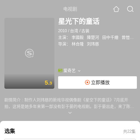
电视剧
星光下的童话
2010
/
台湾
/
古装
主演：
李國毅
陳楚河
田中千繪
曾愷玹
导演：
林合隆
刘玮慈
爱奇艺
5.
立即播放
9
剧情简介 :
制作人刘玮慈的新戏华视偶像剧《星空下的童话》7月底开
拍，这将是她多年来第一部没有彭于晏的电视剧。彭于晏出走，来了陈楚
河，搭档的还是第一次演电视剧的田中千绘，加上演天王级歌手的李国
毅、演后援会会长的赖雅研，阵容颇为亮眼。 《星空下的童话》是一
部讲演艺圈故事的喜剧，外界猜测刘玮慈是否会将彭于晏情节写入。据了
选集
共22集
解，该戏特地选择演艺圈为主题，由彭于晏的前师弟李国毅饰演戏中的偶
像明星，陈楚河则饰演偶像的替身，剧情安排这位偶像男明星，因和田中