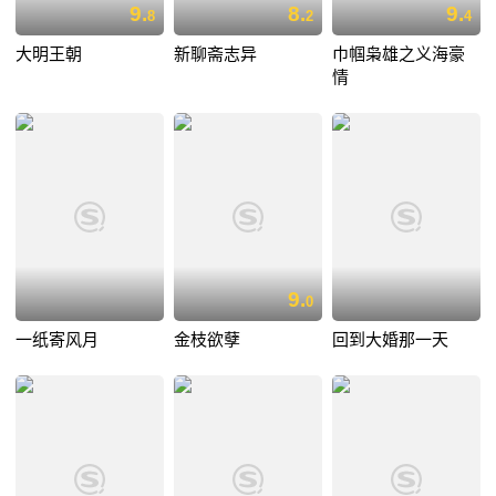
9.
8.
9.
8
2
4
大明王朝
新聊斋志异
巾帼枭雄之义海豪
情
9.
0
一纸寄风月
金枝欲孽
回到大婚那一天