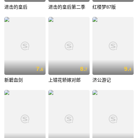
进击的皇后
进击的皇后第二季
红楼梦87版
7.
8.
9.
6
7
4
新碧血剑
上错花轿嫁对郎
济公游记