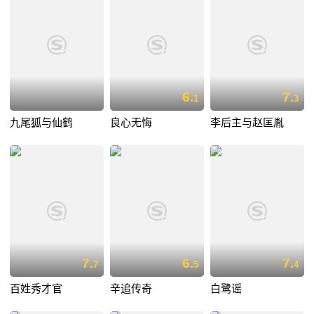
6.
7.
1
3
九尾狐与仙鹤
良心无悔
李后主与赵匡胤
7.
6.
7.
7
5
4
百姓秀才官
辛追传奇
白鹭谣