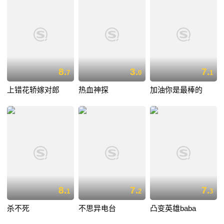
8.
3.
7.
7
0
1
上错花轿嫁对郎
热血神探
加油你是最棒的
8.
7.
7.
1
2
3
杀不死
不思异电台
凸变英雄baba