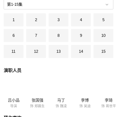
1
2
3
4
5
6
7
8
9
10
11
12
13
14
15
演职人员
吕小品
张国强
马丁
李博
李琦
导演
饰 郑路生
饰 魏凌
饰 吴迪
饰 蒋世平