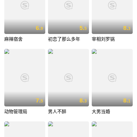
6.
5.
8.
9
5
3
麻辣宿舍
初恋了那么多年
宰相刘罗锅
7.
8.
8.
5
3
1
动物管理局
男人不醉
大男当婚