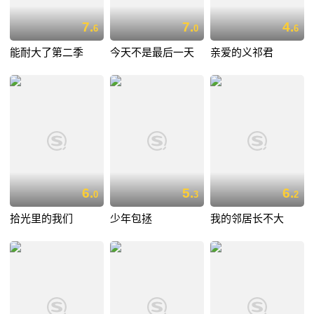
7.
7.
4.
6
0
6
能耐大了第二季
今天不是最后一天
亲爱的义祁君
6.
5.
6.
0
3
2
拾光里的我们
少年包拯
我的邻居长不大