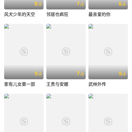
8.
7.
6.
0
9
6
风犬少年的天空
邻居也疯狂
最亲爱的你
9.
7.
9.
0
9
6
家有儿女第一部
王贵与安娜
武林外传