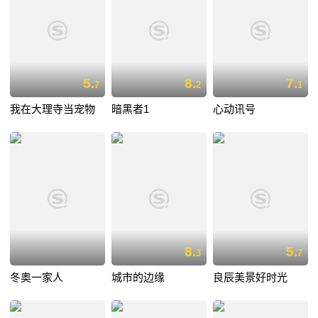
5.
8.
7.
7
2
1
我在大理寺当宠物
暗黑者1
心动讯号
8.
5.
3
7
冬奥一家人
城市的边缘
良辰美景好时光