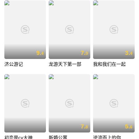
9.
7.
3.
4
9
4
济公游记
龙游天下第一部
我和我们在一起
7.
5.
8
6
初恋是cv大神
新婚公寓
逆流而上的你