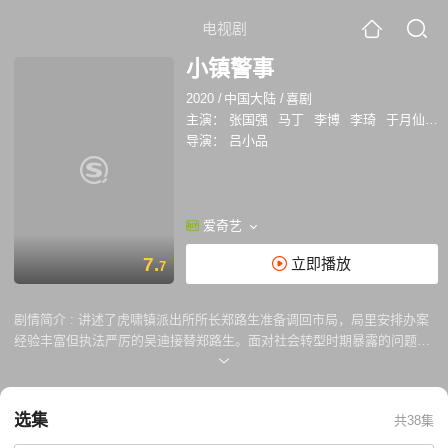
电视剧
小镇警事
2020
/
中国大陆
/
喜剧
主演：
张国强
马丁
李博
李琦
于月仙
刘
导演：
吕小品
爱奇艺
7.
立即播放
7
剧情简介 :
讲述了虎啸镇派出所所长郑路生准备调回市局，局里安排办案
经验丰富但执法严厉的吴迪接替郑路生。面对社会转型时期暴露的问题，
郑路生与吴迪展开普法教育，解决村民见的矛盾纠葛，让虎啸镇在法制道
路上坚实迈进。
选集
共38集