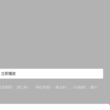
立即播放
、《黑霹雳》（第三季）、《明日传奇》（第五季）、《闪电侠》（第六