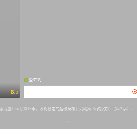
爱奇艺
8.
3
《邪恶力量》续订第15季，收视稳定的超级英雄系列剧集《绿箭侠》（第八季）