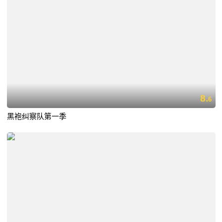
8.
6
黑袍纠察队第一季