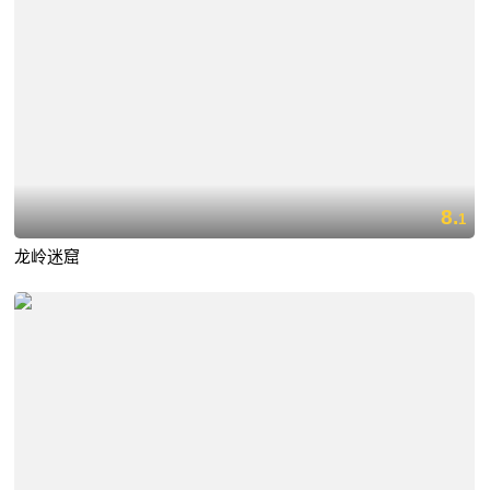
8.
1
龙岭迷窟