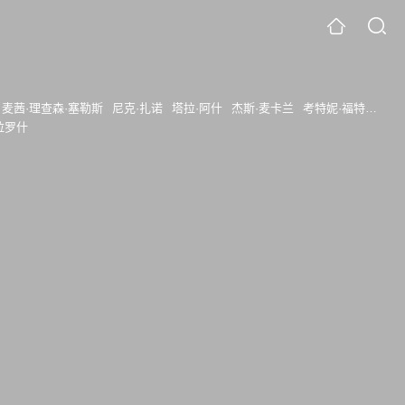
麦茜·理查森·塞勒斯
尼克·扎诺
塔拉·阿什
杰斯·麦卡兰
考特妮·福特
马特·
拉罗什