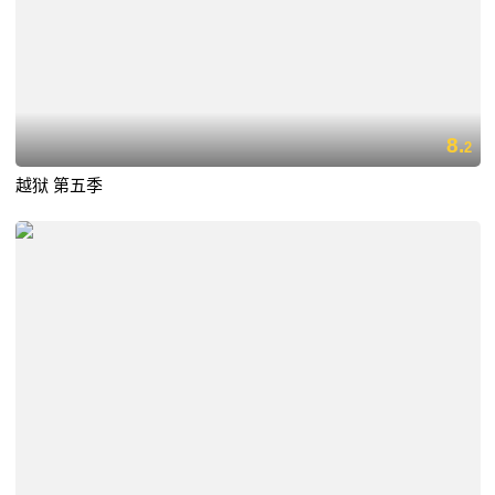
8.
2
越狱 第五季