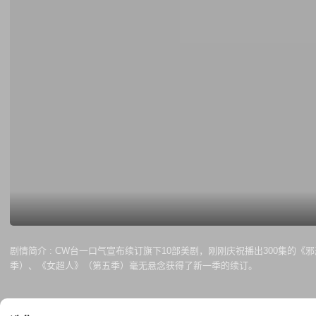
剧情简介 :
CW台一口气宣布续订旗下10部美剧，刚刚庆祝播出300集的
季）、《女超人》（第五季）毫无悬念获得了新一季的续订。