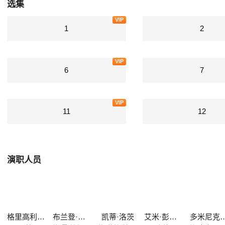
选集
VIP
1
2
VIP
6
7
VIP
11
12
演职人员
格里高利·史密斯
布兰登·罗斯
凯蒂·洛茨
艾米·彭伯顿
多米尼克·