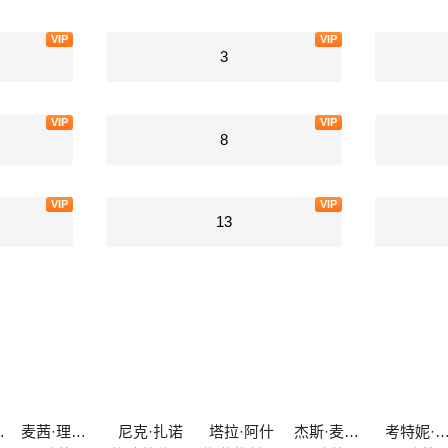
VIP
VIP
3
VIP
VIP
8
VIP
VIP
13
珀塞尔
麦茜·理查森·塞勒斯
尼克·扎诺
塔拉·阿什
杰斯·麦卡兰
考特妮·福