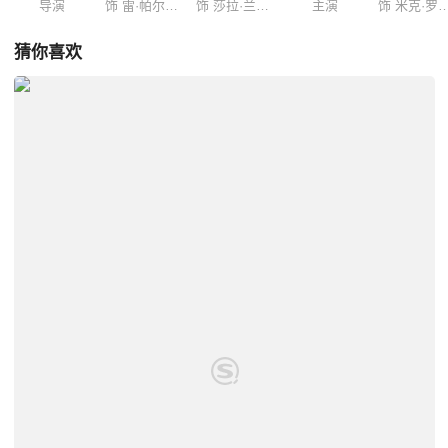
导演
饰 雷·帕尔默/原子侠
饰 莎拉·兰斯/白金丝雀
主演
饰 米克·罗里
猜你喜欢