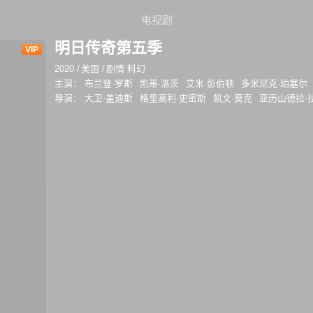
电视剧
明日传奇第五季
VIP
2020
/
美国
/
剧情 科幻
主演：
布兰登·罗斯
凯蒂·洛茨
艾米·彭伯顿
多米尼克·珀塞尔
导演：
大卫·盖迪斯
格里高利·史密斯
凯文·莫克
亚历山德拉·