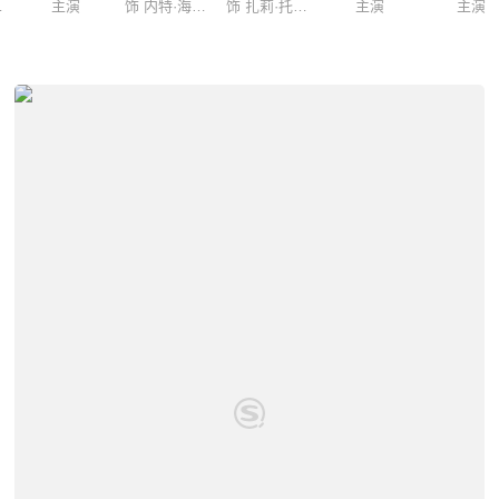
/热浪
主演
饰 内特·海伍德
饰 扎莉·托马兹
主演
主演