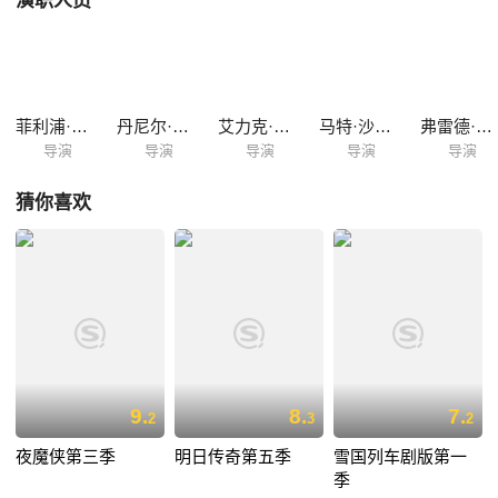
演职人员
饰）是一个平凡的男孩，她的女友死于一场意外，而这场意外的制造者正
是火车头。休伊不愿意接受沃特公司潦草的致歉和赔偿，决定替女友报
仇。
菲利浦·斯格里西亚
丹尼尔·艾提奥斯
艾力克·克莱普科
马特·沙克曼
弗雷德·托耶
导演
导演
导演
导演
导演
猜你喜欢
9.
8.
7.
2
3
2
夜魔侠第三季
明日传奇第五季
雪国列车剧版第一
季