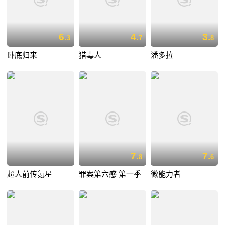
6.
4.
3.
3
7
8
卧底归来
猎毒人
潘多拉
7.
7.
8
6
超人前传氪星
罪案第六感 第一季
微能力者