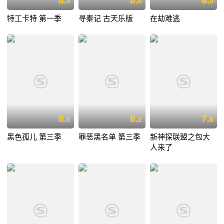
8.
8.
6.
4
6
0
特工卡特 第一季
寻秦记 古天乐版
在劫难逃
8.
8.
7.
8
2
8
黑色孤儿 第三季
罪恶黑名单 第三季
新神探联盟之包大
人来了