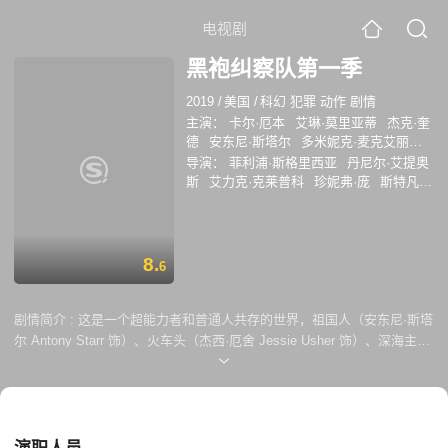
电视剧
黑袍纠察队第一季
2019
/
美国
/
科幻 犯罪 动作 剧情
主演：
卡尔·厄本
艾琳·莫里亚蒂
杰克·奎
德
安东尼·斯塔尔
多米妮克·麦克艾丽戈
特
杰西·厄舍
蔡斯·克劳福德
托默·卡蓬
导演：
菲利浦·斯格里西亚
丹尼尔·艾提奥
凯伦·福原
内森·米切尔
伊丽莎白·苏
拉
斯
艾力克·克莱普科
珍妮弗·庞
斯特凡·
兹·阿隆索
詹妮弗·艾斯波西多
西蒙·佩吉
施瓦茨
马特·沙克曼
弗雷德里克·E·O·托
肖恩·本森
安·库萨克
克里斯蒂安·凯耶斯
耶
丹·特拉亨伯格
洁斯·萨尔圭罗
妮卡·埃利奥特
阿历克斯·
哈赛尔
8.
6
剧情简介 :
这是一个超能力者和普通人共存的世界，祖国人（安东尼·斯塔
尔 Antony Starr 饰）、火车头（杰西·厄舍 Jessie Usher 饰）、深海主
（切斯·克劳福 Chace Crawford 饰）、梅芙女王（多米妮克·麦克艾丽戈特
Dominique McEllig ott 饰）、透明人（阿历克斯·哈赛尔 Alex Hassell
饰）和玄色（内森·米切尔 Nathan Mitchell 饰）隶属于全球最大的超级英
雄公司沃特集团，在帮助政府惩奸除恶维护世界和平的同时，他们也以偶
像的身份帮助公司赚取了难以计数的利润。 休伊（杰克·奎德 Jack Quaid