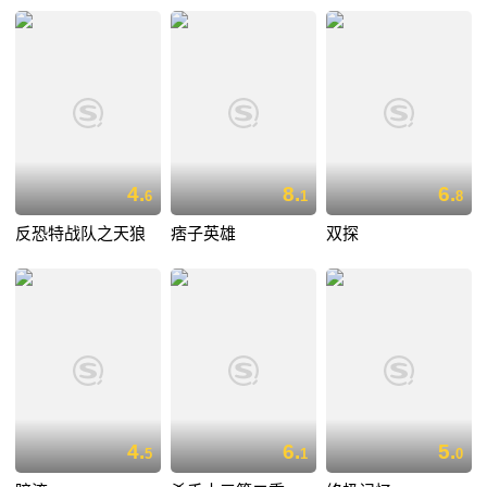
4.
8.
6.
6
1
8
反恐特战队之天狼
痞子英雄
双探
4.
6.
5.
5
1
0