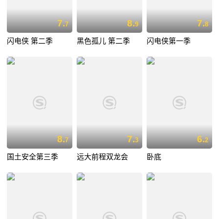
7.
8.
7.
7
9
8
闪电侠 第二季
黑色孤儿 第二季
闪电侠第一季
8.
7.
6.
7
3
2
国土安全第三季
远大前程双龙会
卧底