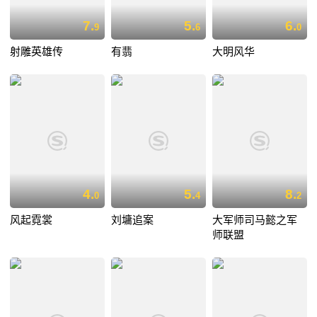
7.
5.
6.
9
6
0
射雕英雄传
有翡
大明风华
4.
5.
8.
0
4
2
风起霓裳
刘墉追案
大军师司马懿之军
师联盟