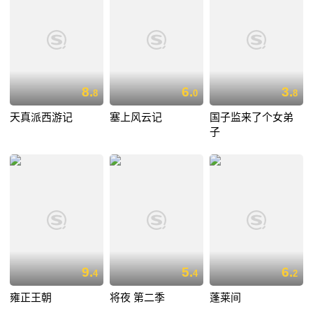
8.
6.
3.
8
0
8
天真派西游记
塞上风云记
国子监来了个女弟
子
9.
5.
6.
4
4
2
雍正王朝
将夜 第二季
蓬莱间