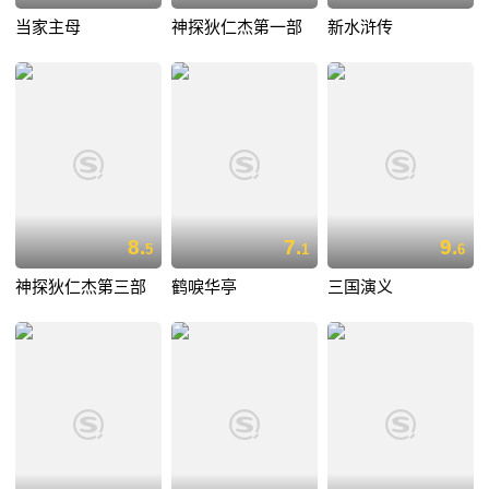
当家主母
神探狄仁杰第一部
新水浒传
8.
7.
9.
5
1
6
神探狄仁杰第三部
鹤唳华亭
三国演义