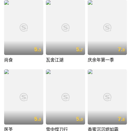
5.
5.
7.
5
7
9
尚食
瓦舍江湖
庆余年第一季
5.
5.
7.
0
9
8
医圣
雪中悍刀行
香蜜沉沉烬如霜