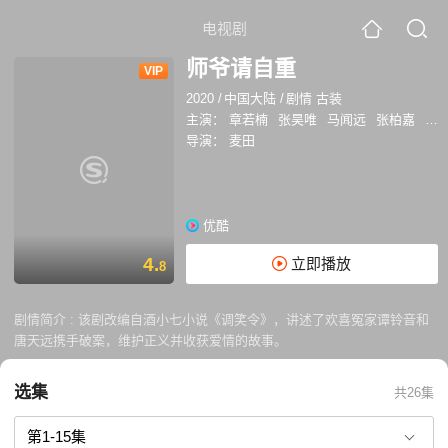
电视剧
师爷请自重
VIP
2020
/
中国大陆
/
剧情 古装
主演：
章若楠
张昊唯
马闻远
张柏嘉
戴
导演：
麦田
优酷
4.
立即播放
8
剧情简介 :
该剧改编自酒小七小说《调笑令》，讲述了欢喜冤家谭铃音和
唐天远携手破案，维护正义并收获爱情的故事。
选集
共26集