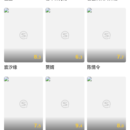
8.
6.
7.
3
3
7
宸汐缘
赘婿
陈情令
7.
9.
8.
5
4
0