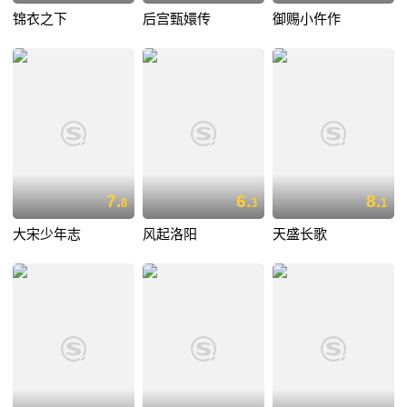
锦衣之下
后宫甄嬛传
御赐小仵作
7.
6.
8.
8
3
1
大宋少年志
风起洛阳
天盛长歌