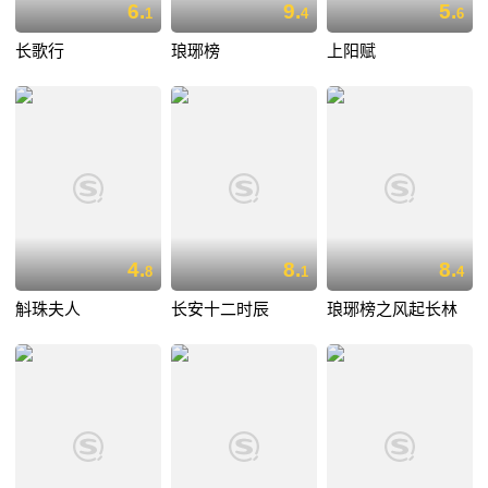
6.
9.
5.
1
4
6
长歌行
琅琊榜
上阳赋
4.
8.
8.
8
1
4
斛珠夫人
长安十二时辰
琅琊榜之风起长林