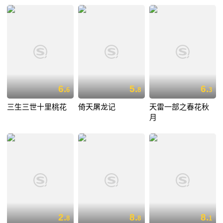
6.
5.
6.
6
8
3
三生三世十里桃花
倚天屠龙记
天雷一部之春花秋
月
2.
8.
8.
8
8
1