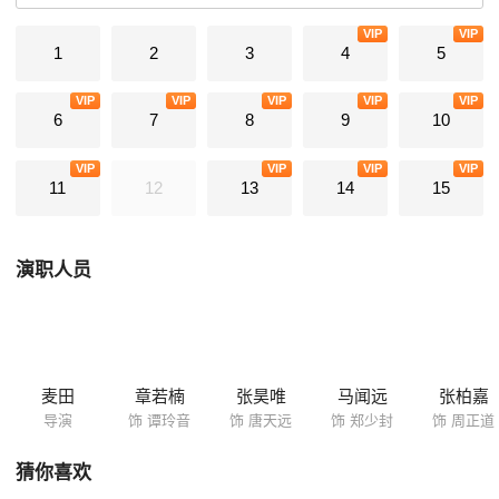
VIP
VIP
1
2
3
4
5
VIP
VIP
VIP
VIP
VIP
6
7
8
9
10
VIP
VIP
VIP
VIP
11
12
13
14
15
演职人员
麦田
章若楠
张昊唯
马闻远
张柏嘉
导演
饰 谭玲音
饰 唐天远
饰 郑少封
饰 周正道
猜你喜欢