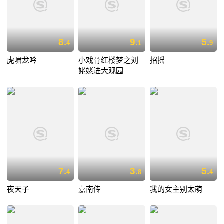
8.
9.
5.
4
1
9
虎啸龙吟
小戏骨红楼梦之刘
招摇
姥姥进大观园
7.
3.
5.
4
8
4
夜天子
嘉南传
我的女主别太萌