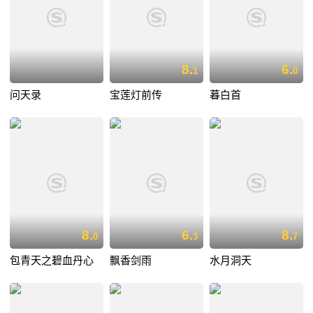
8.
6.
1
0
问天录
宝莲灯前传
暮白首
8.
6.
8.
0
3
7
包青天之碧血丹心
飘香剑雨
水月洞天