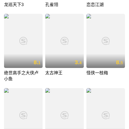
龙巡天下3
孔雀翎
恋恋江湖
8.
3.
8.
1
4
5
绝世高手之大侠卢
太古神王
怪侠一枝梅
小鱼