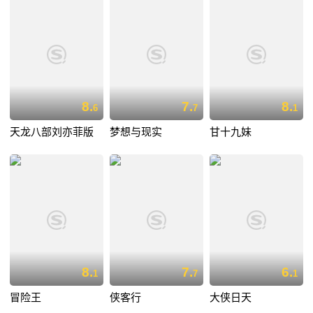
8.
7.
8.
6
7
1
天龙八部刘亦菲版
梦想与现实
甘十九妹
8.
7.
6.
1
7
1
冒险王
侠客行
大侠日天