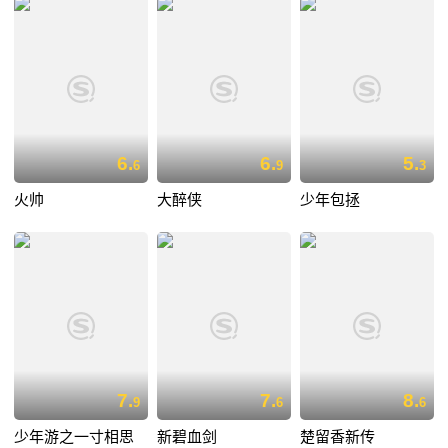
6.
6.
5.
6
9
3
火帅
大醉侠
少年包拯
7.
7.
8.
9
6
6
少年游之一寸相思
新碧血剑
楚留香新传