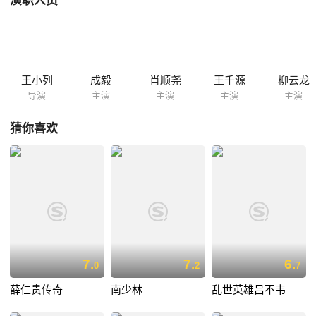
演职人员
王小列
成毅
肖顺尧
王千源
柳云龙
导演
主演
主演
主演
主演
猜你喜欢
7.
7.
6.
0
2
7
薛仁贵传奇
南少林
乱世英雄吕不韦