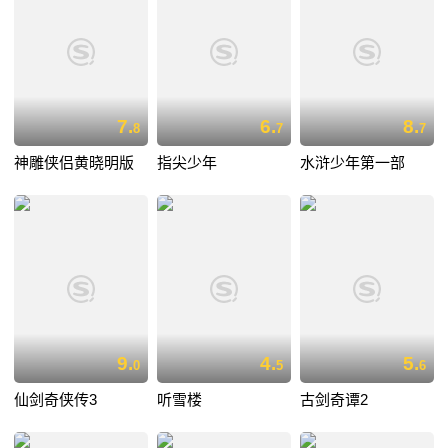
7.
6.
8.
8
7
7
神雕侠侣黄晓明版
指尖少年
水浒少年第一部
9.
4.
5.
0
5
6
仙剑奇侠传3
听雪楼
古剑奇谭2