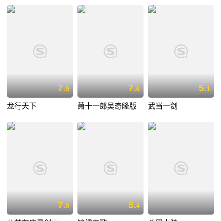
7.
7.
5.
9
6
1
龙行天下
萧十一郎吴奇隆版
武当一剑
7.
5.
0
4