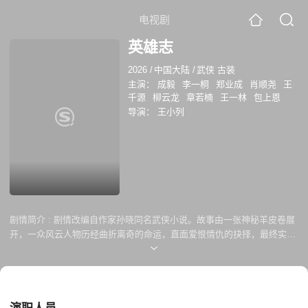
电视剧
英雄志
2026
/
中国大陆
/
武侠 古装
主演：
成毅
李一桐
郑业成
肖顺尧
王
千源
柳云龙
章若楠
王一林
包上恩
导演：
王小列
剧情简介 :
剧情改编自作家孙晓同名武侠小说。故事由一张神秘羊皮卷展
开，一众风云人物历经曲折离奇的命运，直面爱恨情仇的抉择，最终实现
报效国家的理想抱负。是一部饱含家国情怀、传承忠义正念、弘扬传统文
化、涌动热血豪情的作品。