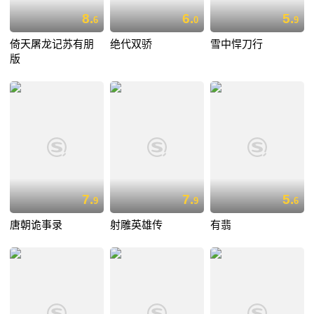
8.
6.
5.
6
0
9
倚天屠龙记苏有朋
绝代双骄
雪中悍刀行
版
7.
7.
5.
9
9
6
唐朝诡事录
射雕英雄传
有翡