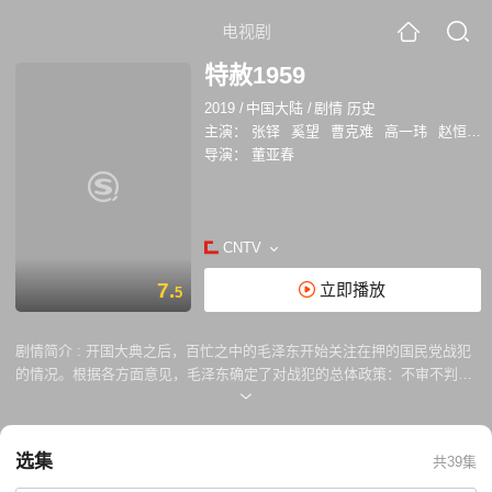
电视剧
特赦1959
2019
/
中国大陆
/
剧情 历史
主演：
张铎
奚望
曹克难
高一玮
赵恒煊
导演：
董亚春
CNTV
7.
立即播放
5
剧情简介 :
开国大典之后，百忙之中的毛泽东开始关注在押的国民党战犯
的情况。根据各方面意见，毛泽东确定了对战犯的总体政策：不审不判不
杀，给予人道主义待遇，组织政治学习和参加劳动改造，待时机成熟后，
再酌情提出处理办法。 在公安部的具体组织下，各地成立战犯管理所，其
中北京功德林管理所规模最大。原先关押在华北等地的国民党战犯，陆续
选集
共39集
向功德林管理所集中。 王英光奉命赶到公安部报到，他见到了很多“故
人”。有耿直的国军中将军长陈瑞章、多疑善变的国防部保密局华北行动处