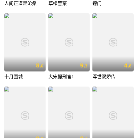
人间正道是沧桑
草帽警察
镖门
8.
9.
4.
6
3
8
十月围城
大宋提刑官1
浮世双娇传