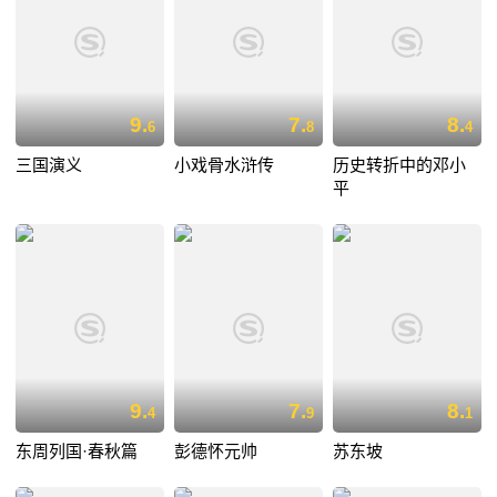
9.
7.
8.
6
8
4
三国演义
小戏骨水浒传
历史转折中的邓小
平
9.
7.
8.
4
9
1
东周列国·春秋篇
彭德怀元帅
苏东坡