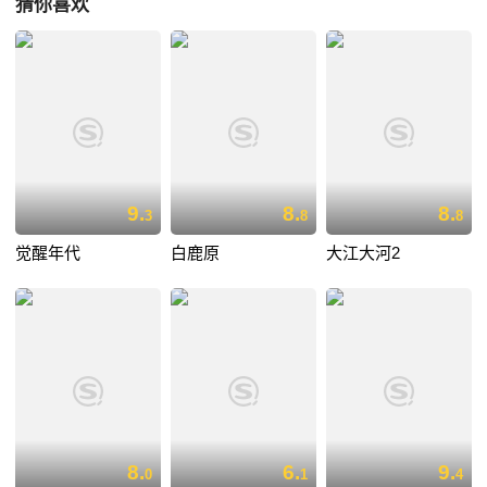
猜你喜欢
9.
8.
8.
3
8
8
觉醒年代
白鹿原
大江大河2
8.
6.
9.
0
1
4