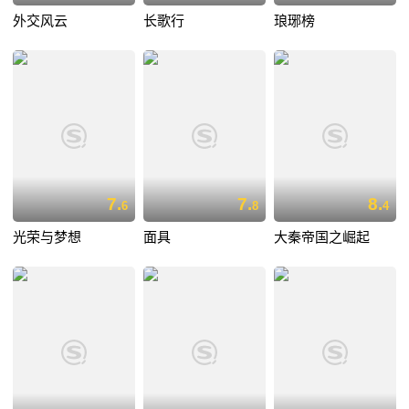
外交风云
长歌行
琅琊榜
7.
7.
8.
6
8
4
光荣与梦想
面具
大秦帝国之崛起