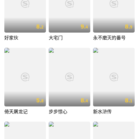
8.
9.
8.
2
4
9
好家伙
大宅门
永不磨灭的番号
5.
8.
8.
8
4
1
倚天屠龙记
步步惊心
新水浒传