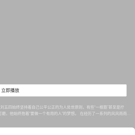
立即播放
刘五四始终坚持着自己公平公正的为人处世原则，有些“一根筋”甚至是拧
磨，他始终抱着“要做一个有用的人”的梦想。 在经历了一系列的风风雨雨之