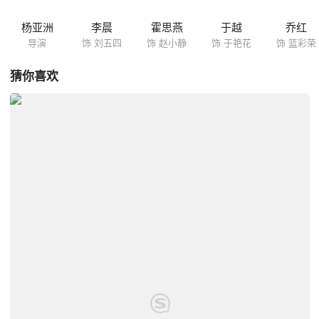
杨亚洲
李晨
霍思燕
于越
乔红
导演
饰 刘五四
饰 赵小静
饰 于艳花
饰 篮彩荣
猜你喜欢