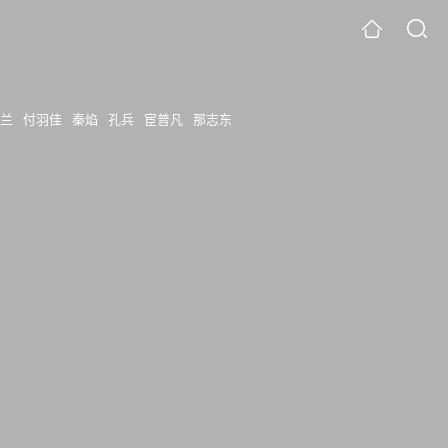
玉兰
付羽佳
秦焰
孔兵
宦普凡
那志东