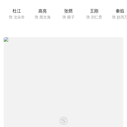
杜江
高亮
张燃
王刚
秦焰
饰 沈永年
饰 周文海
饰 膀子
饰 刘仁贵
饰 赵丙