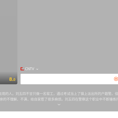
CNTV
8.
0
有用的人。刘五四不甘只做一名窑工，通过考试当上了镇上派出所的户籍警。但
亲的不理解、不满，给自家惹了很多麻烦。刘五四在警察这个职业中不断锤炼打
察。