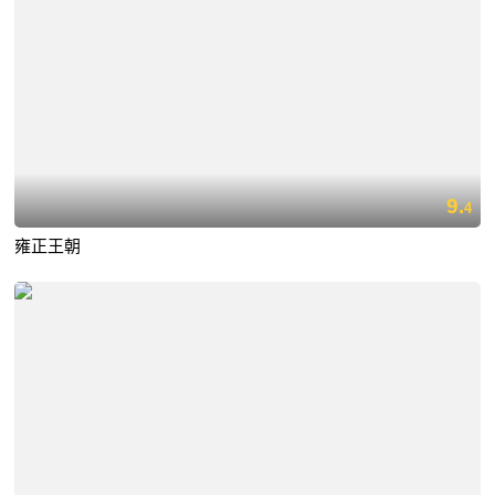
9.
4
雍正王朝