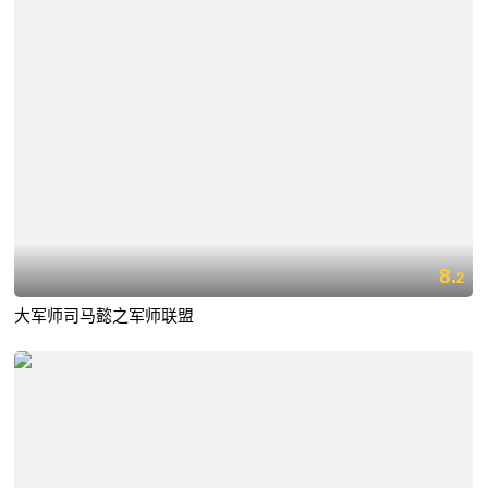
8.
2
大军师司马懿之军师联盟