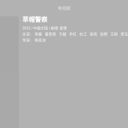
电视剧
草帽警察
2015
/
中国大陆
/
剧情 爱情
主演：
李晨
霍思燕
于越
乔红
杜江
高亮
张燃
王刚
贾
导演：
杨亚洲