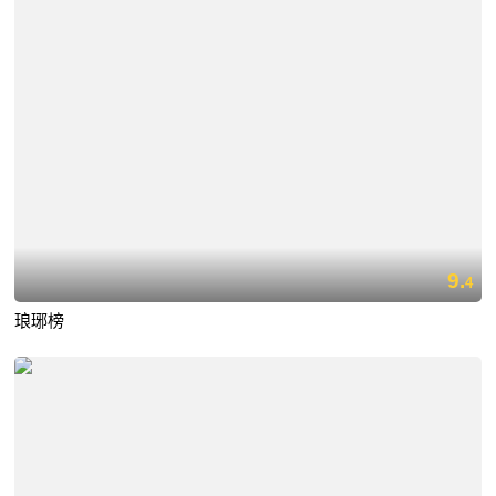
9.
4
琅琊榜