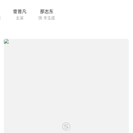
宦普凡
那志东
万
主演
饰 辛玉成