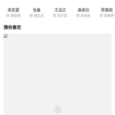
高至霆
张鑫
王泷正
曲高位
陈雅丽
饰 谭伯顿
饰 骆加贞
饰 郑孑武
饰 宋承民
饰 贺春婷
猜你喜欢