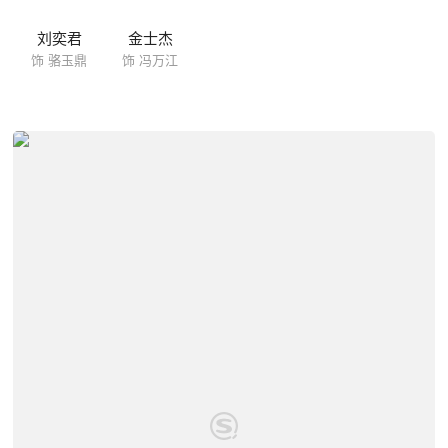
刘奕君
金士杰
饰 骆玉鼎
饰 冯万江