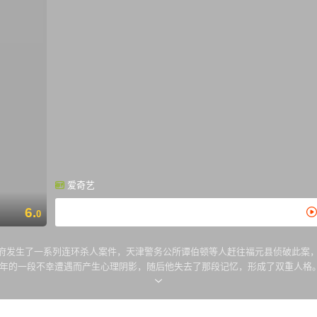
爱奇艺
6.
0
宋府发生了一系列连环杀人案件，天津警务公所谭伯顿等人赶往福元县侦破此案
但两个人格在对待案件时，皆有着超乎常人的坚持。