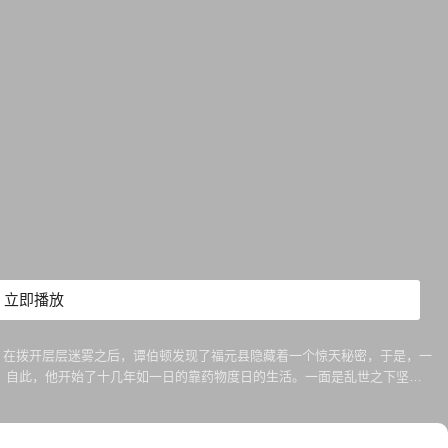
立即播放
，在拨开层层迷雾之后，谭伯顿发现了福元县隐藏着一个惊天秘密，于是，一