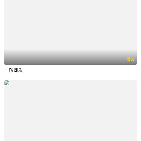
8.
6
一触即发