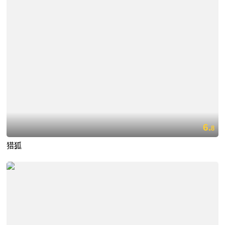
6.
8
猎狐