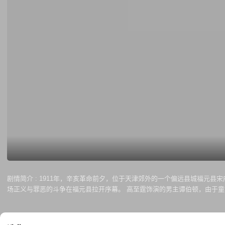
剧情简介 :
1911年，辛亥革命前夕，位于天津郊外的一个偏远县城福元县
场正义与罪恶的斗争在福元县拉开序幕。 高至霆饰演的男主谭伯顿，由于童年的一段不幸遭遇而产生心理阴影，随后他失去了那段记忆，形成了双重人格。自此，他开始了十几年如一日的靠药物度日的生活。一面是乱世之下坚守
正义的警官，一面是平行世界里性格乖张的破案天才，尽管个性截然相反，