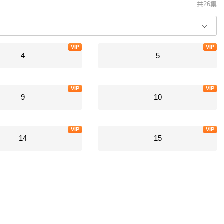
共26集
VIP
VIP
4
5
VIP
VIP
9
10
VIP
VIP
14
15