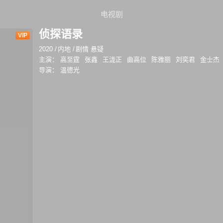
电视剧
侦探语录
VIP
2020
/
内地
/
剧情 悬疑
主演：
高至霆
张鑫
王泷正
曲高位
陈雅丽
刘奕君
金士杰
导演：
温德光