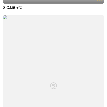
S.C.I.谜案集