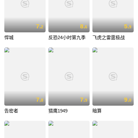
7.
8.
5.
2
6
9
悍城
反恐24小时第九季
飞虎之雷霆极战
7.
7.
9.
8
9
0
告密者
猎鹰1949
暗算