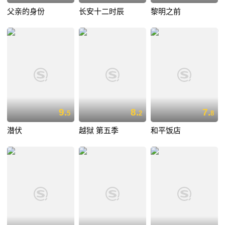
父亲的身份
长安十二时辰
黎明之前
9.
8.
7.
5
2
8
潜伏
越狱 第五季
和平饭店