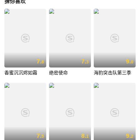
猜你喜欢
7.
7.
9.
8
3
0
香蜜沉沉烬如霜
绝密使命
海豹突击队第三季
7.
8.
9.
5
1
2