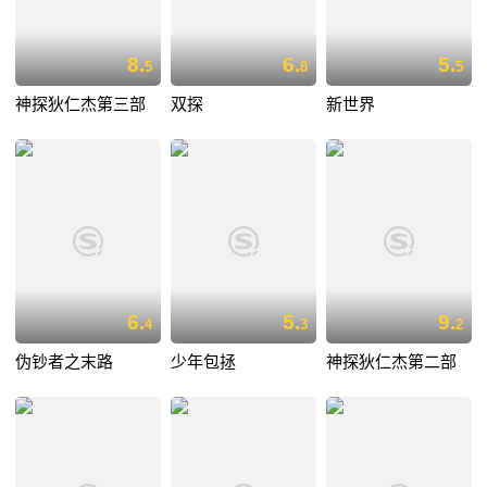
8.
6.
5.
5
8
5
神探狄仁杰第三部
双探
新世界
6.
5.
9.
4
3
2
伪钞者之末路
少年包拯
神探狄仁杰第二部