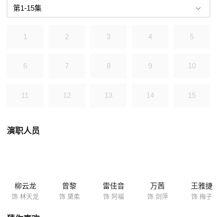
1
2
3
4
5
6
7
8
9
10
11
12
13
14
15
演职人员
柳云龙
曾黎
雷佳音
万茜
王雅捷
饰 林天龙
饰 黛柔
饰 阿福
饰 剑萍
饰 梅子