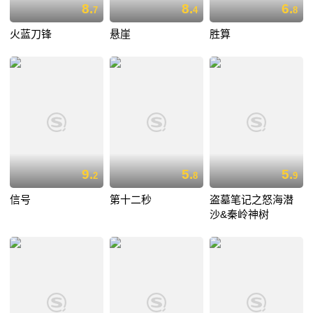
8.
8.
6.
7
4
8
火蓝刀锋
悬崖
胜算
9.
5.
5.
2
8
9
信号
第十二秒
盗墓笔记之怒海潜
沙&秦岭神树