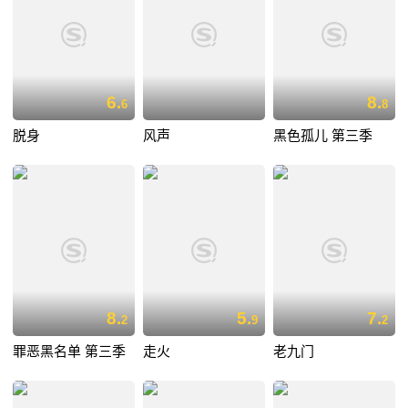
6.
8.
6
8
脱身
风声
黑色孤儿 第三季
8.
5.
7.
2
9
2
罪恶黑名单 第三季
走火
老九门