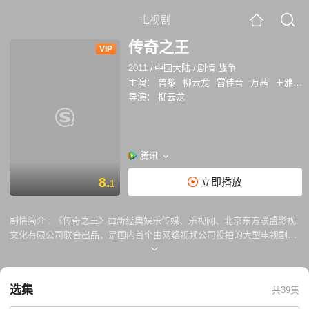
电视剧
传奇之王
VIP
2011
/
中国大陆
/
剧情 战争
主演：
曾黎
柳云龙
雷佳音
万茜
王雅捷
导演：
柳云龙
腾讯
8.
立即播放
1
剧情简介 :
《传奇之王》由新经典娱乐传媒、乐视网、北京东方联盟影视
文化有限公司联合出品，是国内首个由网络视频公司投拍的大型电视剧，
该剧由柳云龙自导自演，剧中，柳云龙饰演的林天龙与王雅捷饰演的梅子
有一段纠结痛苦的爱恨离合。林天龙入狱，梅子下嫁仇人。当林天龙越狱
而出后，他要以最残忍却也最痛快的方式夺去仇人获得的一切，而他也要
选集
共39集
面对和昔日情人间的矛盾和痛苦。