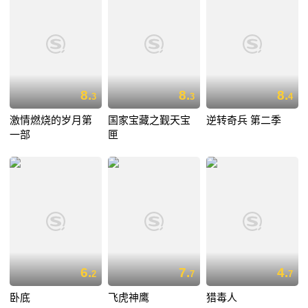
8.
8.
8.
3
3
4
激情燃烧的岁月第
国家宝藏之觐天宝
逆转奇兵 第二季
一部
匣
6.
7.
4.
2
7
7
卧底
飞虎神鹰
猎毒人