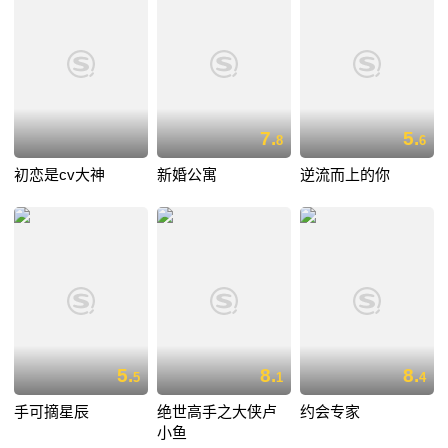
7.
5.
8
6
初恋是cv大神
新婚公寓
逆流而上的你
5.
8.
8.
5
1
4
手可摘星辰
绝世高手之大侠卢
约会专家
小鱼