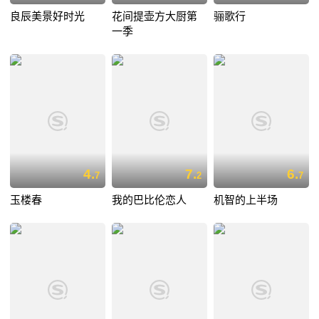
良辰美景好时光
花间提壶方大厨第
骊歌行
一季
4.
7.
6.
7
2
7
玉楼春
我的巴比伦恋人
机智的上半场