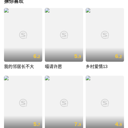
猜你喜欢
6.
5.
6.
2
9
2
我的邻居长不大
喵请许愿
乡村爱情13
5.
7.
4.
7
9
9