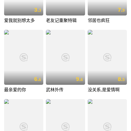
3.
7.
3
9
爱我就别想太多
老友记重聚特辑
邻居也疯狂
6.
9.
8.
6
6
5
最亲爱的你
武林外传
没关系,是爱情啊