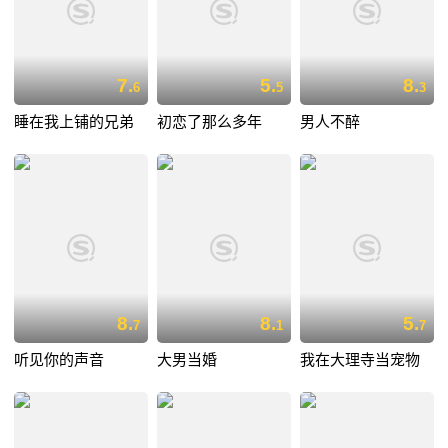
7.
5.
8.
6
5
3
睡在我上铺的兄弟
初恋了那么多年
男人不醉
8.
8.
5.
7
1
7
听见你的声音
大男当婚
我在大理寺当宠物