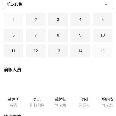
耿，为让已离婚的父母和好，毅然住进父亲家，欲将父亲的现任妻子鸣薇
薇赶出家门。耿、鸣从最初的格格不入到最后相互体贴理解。当鸣难产躺
在病床上、耿父又坐牢时，耿肩负起照顾同父异母弟弟的责任，亦姐亦
1
2
3
4
5
母，被封为“极品妈妈”。
6
7
8
9
10
11
12
13
14
15
演职人员
赖建国
聂远
戴娇倩
贺刚
鲍国安
导演
饰 陈柏锋
饰 安可
饰 濮立
饰 安源