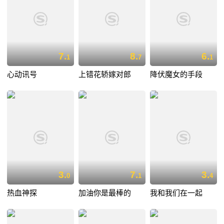
7.
8.
6.
1
7
1
心动讯号
上错花轿嫁对郎
降伏魔女的手段
3.
7.
3.
0
1
4
热血神探
加油你是最棒的
我和我们在一起