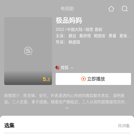
电视剧
极品妈妈
2012
/
中国大陆
/
搞笑 喜剧
主演：
聂远
戴娇倩
鲍国安
黄曼
夏侯镔
导演：
赖建国
搜狐
5.
立即播放
3
剧情简介 :
陈百锋、安可，外表潇洒内心传统的典型都市男女，酒吧邂
逅。二人恋爱、奉子成婚。随着安产期临近，二人从前的甜蜜被现实的繁
杂无奈取代。孩子降临，二人这才发现未做好任何心理准备。为成优秀母
亲，安总希望做到最好，效果却适得其反且被封有讽刺意义的“极品妈
妈”。陈因工作环境问题，辞职在家。夫妻矛盾激化，陈的前女友涉足，安
选集
共28集
提出离婚。离婚后，他们发现彼此就是最适合的人。在没有婚姻束缚的相
处中，以孩子为纽带，反而更懂得珍惜、体谅对方。同时，陈的表妹耿