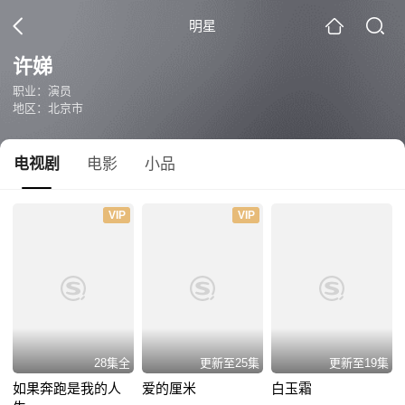
明星
许娣
职业：演员
地区：北京市
电视剧
电影
小品
VIP
VIP
28集全
更新至25集
更新至19集
如果奔跑是我的人
爱的厘米
白玉霜