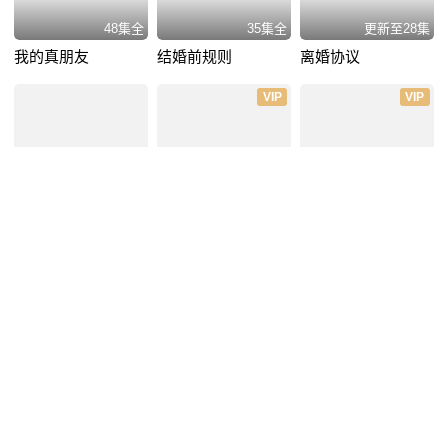
48集全
35集全
更新至28集
我的真朋友
结婚前规则
离婚协议
VIP
VIP
40集全
更新至8集
48集全
我们最美好的十年
还是夫妻
伙头军客栈
VIP