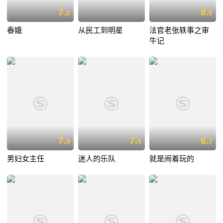
7.
8.
0
0
春娥
从民工到明星
法官老张轶事之审
牛记
7.
7.
6.
9
4
7
男妇女主任
迷人的乐队
就是闹着玩的