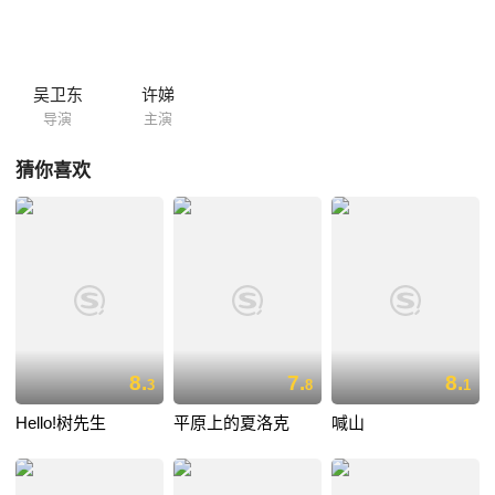
吴卫东
许娣
导演
主演
猜你喜欢
8.
7.
8.
3
8
1
Hello!树先生
平原上的夏洛克
喊山