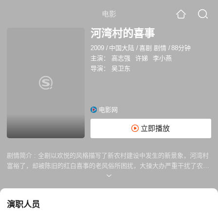
电影
河湾村的喜事
2009
/
中国大陆
/
喜剧 剧情
/
88分钟
主演：
高志强
许娣
李小燕
导演：
吴卫东
电影网
立即播放
剧情简介 :
全剧以欢悦的风格描写了新农村建设中发生的新景象，河湾村
富裕了，却被陈旧的红白喜事的老风俗所困扰，大操大办严重干扰了农民
的幸福新生活，退伍军人常乐组建了红白喜事理事会，与村里的守旧势力
展开了一场乡村文明的争夺战。
演职人员