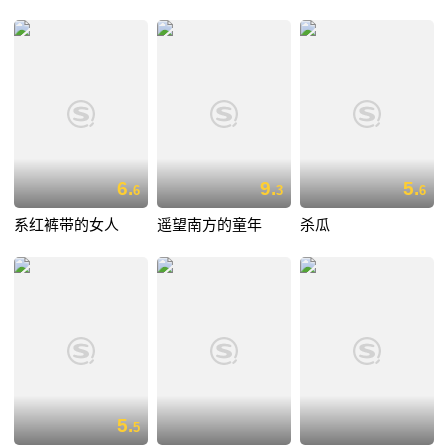
6.
9.
5.
6
3
6
系红裤带的女人
遥望南方的童年
杀瓜
5.
5