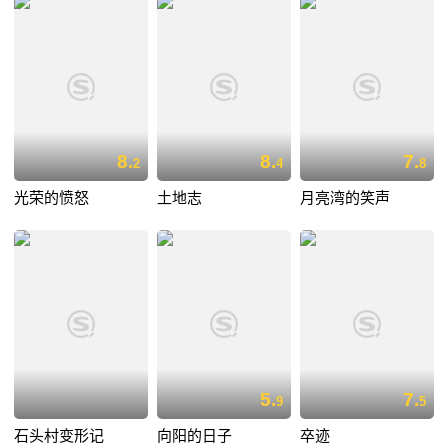
8.
8.
7.
2
4
8
光荣的愤怒
土地志
月亮湾的笑声
5.
7.
9
5
石头村变形记
向阳的日子
卒迹