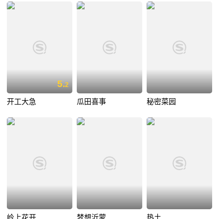
5.
2
开工大急
瓜田喜事
秘密菜园
岭上花开
梦想沂蒙
热土