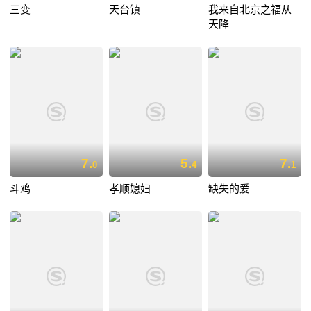
三变
天台镇
我来自北京之福从
天降
7.
5.
7.
0
4
1
斗鸡
孝顺媳妇
缺失的爱