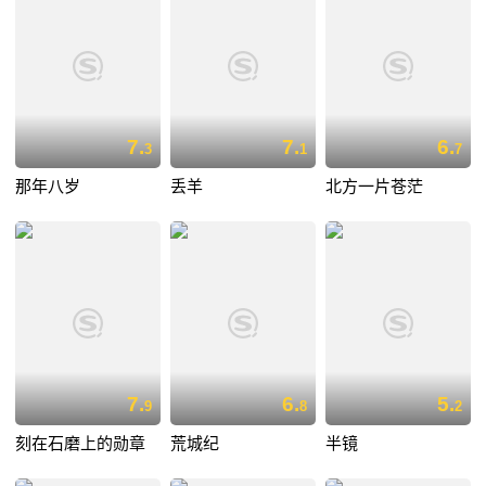
7.
7.
6.
3
1
7
那年八岁
丢羊
北方一片苍茫
7.
6.
5.
9
8
2
刻在石磨上的勋章
荒城纪
半镜