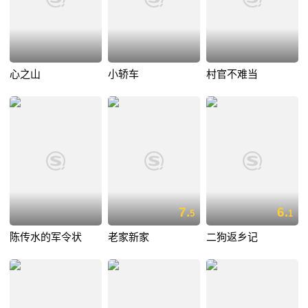
心之山
小轿车
村官不难当
7.
6.
5
1
陈传水的军令状
老家新家
二狗返乡记