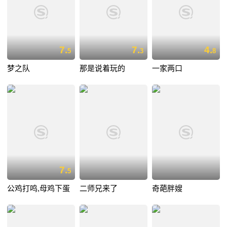
7.
7.
4.
5
3
8
梦之队
那是说着玩的
一家两口
7.
5
公鸡打鸣,母鸡下蛋
二师兄来了
奇葩胖嫂