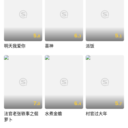
5.
6.
5.
8
3
1
明天我爱你
喜神
派饭
7.
6.
5.
0
4
7
法官老张轶事之倔
水煮金蟾
村官过大年
萝卜