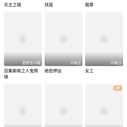
无主之城
扶摇
猴票
更新至18集
25集全
26集全
百集聊斋之人鬼情
绝密押运
女工
缘
VIP