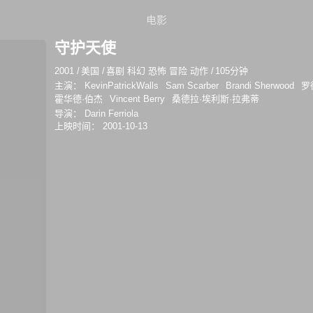
电影
守护天使
2001
/
美国
/
喜剧 科幻 恐怖 冒险 动作
/
105分钟
主演：
KevinPatrickWalls
Sam Scarber
Brandi Sherwood
罗
霍华德·伯杰
Vincent Berry
桑德拉·埃利斯·拉弗蒂
导演：
Darin Ferriola
上映时间：
2001-10-13