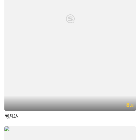
8.
8
阿凡达