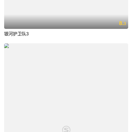
8.
3
银河护卫队3