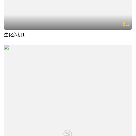
8.
3
生化危机1