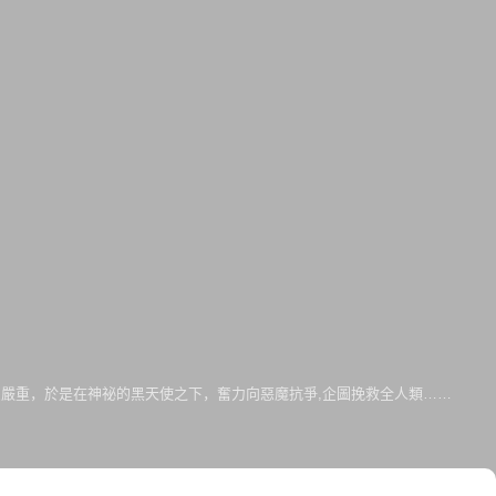
嚴重，於是在神祕的黑天使之下，奮力向惡魔抗爭,企圖挽救全人類……