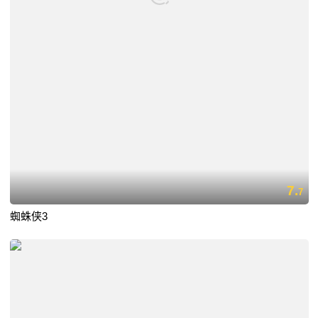
7.
7
蜘蛛侠3