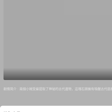
剧情简介 :
兩個小賊受雇提取了神祕的古代遺物，這塊石頭擁有喚醒古代惡