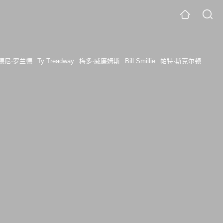
德尼·罗兰德
Ty Treadway
梅多·威廉姆斯
Bill Smillie
帕特·斯克尔顿