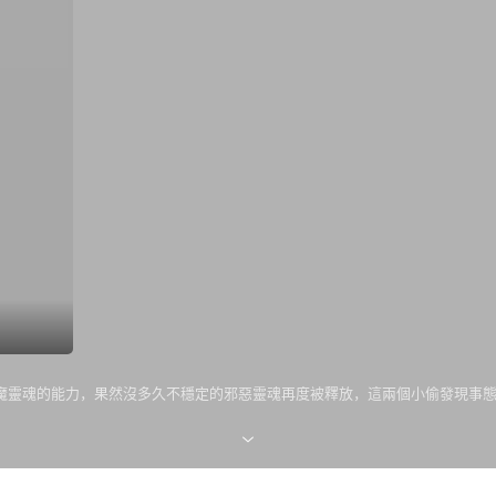
魔靈魂的能力，果然沒多久不穩定的邪惡靈魂再度被釋放，這兩個小偷發現事態