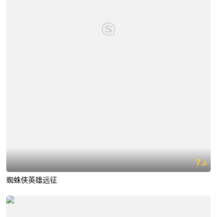
7.
6
蜘蛛侠英雄远征