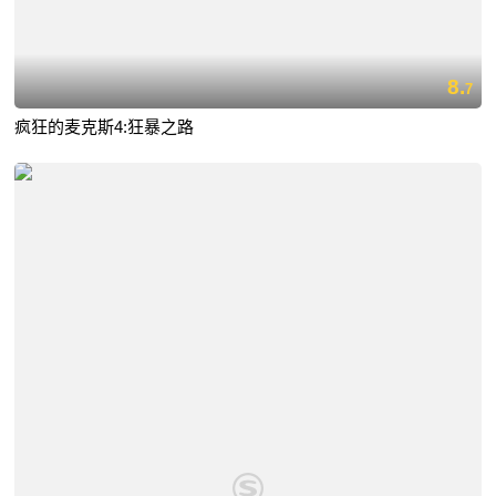
8.
7
疯狂的麦克斯4:狂暴之路