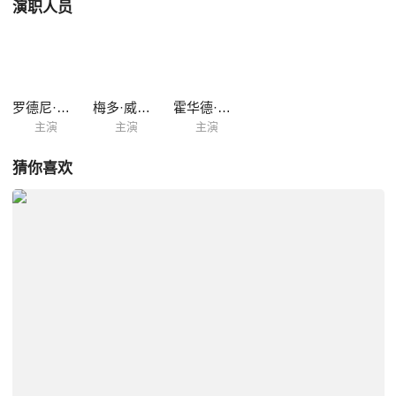
演职人员
罗德尼·罗兰德
梅多·威廉姆斯
霍华德·伯杰
主演
主演
主演
猜你喜欢