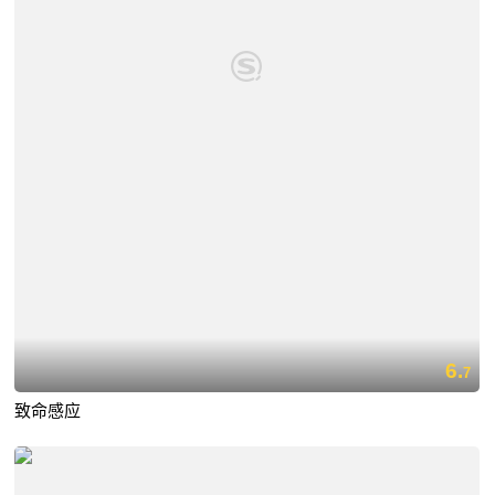
6.
7
致命感应