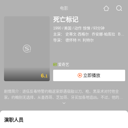
电影
死亡标记
1990
/
美国
/
动作 惊悚
/
93分钟
主演：
史蒂文·西格尔
乔安娜·帕库拉
BasilWallace
导演：
德怀特 H. 利特尔
爱奇艺
6.
立即播放
1
剧情简介 :
退伍反毒特警约翰返家即遇宿敌以刀、枪、黑巫术对付他全
家。约翰别无选择，从墨西哥、芝加哥、牙买加各地追凶。不过，他的对
手疤面人不但拥有现代化的杀手集团，也是功夫高手。两恶恶斗，生死相
搏，自是本片最高潮之处。
演职人员