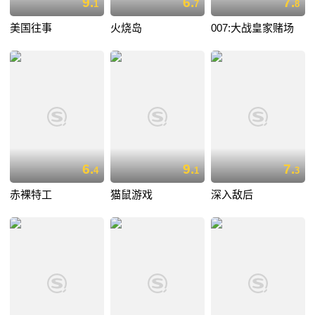
9.
6.
7.
1
7
8
美国往事
火烧岛
007:大战皇家赌场
6.
9.
7.
4
1
3
赤裸特工
猫鼠游戏
深入敌后