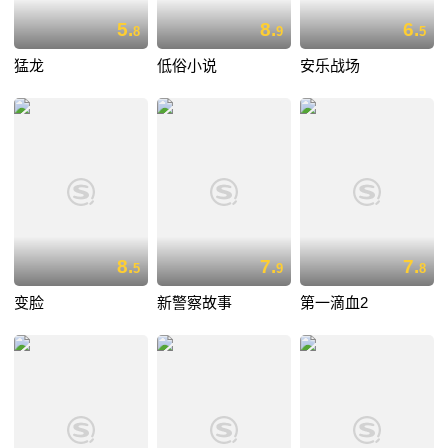
5.
8.
6.
8
9
5
猛龙
低俗小说
安乐战场
8.
7.
7.
5
9
8
变脸
新警察故事
第一滴血2