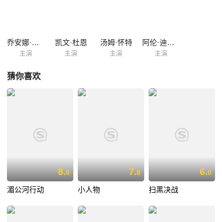
乔安娜·帕库拉
凯文·杜恩
汤姆·怀特
阿伦·迪安·斯奈德
主演
主演
主演
主演
猜你喜欢
8.
7.
6.
0
8
0
湄公河行动
小人物
扫黑决战