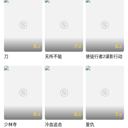
8.
7.
6.
1
0
2
刀
无所不能
使徒行者2谍影行动
8.
6.
7.
4
6
0
少林寺
冷血追击
复仇