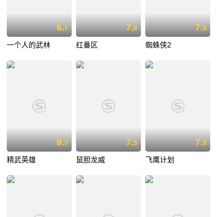
6.
7.
7.
7
8
9
一个人的武林
红番区
蜘蛛侠2
8.
7.
7.
7
5
9
精武英雄
鼠胆龙威
飞鹰计划