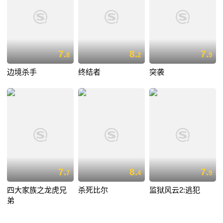
7.
8.
7.
8
2
9
边境杀手
终结者
突袭
7.
8.
7.
7
4
9
四大家族之龙虎兄
杀死比尔
监狱风云2:逃犯
弟