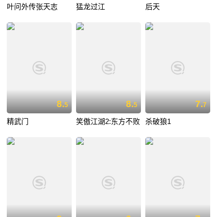
叶问外传张天志
猛龙过江
后天
8.
8.
7.
5
5
7
精武门
笑傲江湖2:东方不败
杀破狼1