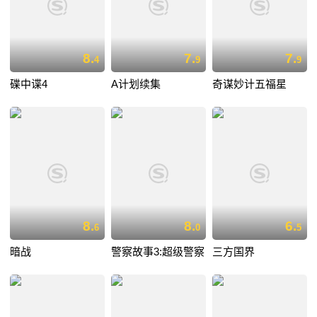
8.
7.
7.
4
9
9
碟中谍4
A计划续集
奇谋妙计五福星
8.
8.
6.
6
0
5
暗战
警察故事3:超级警察
三方国界