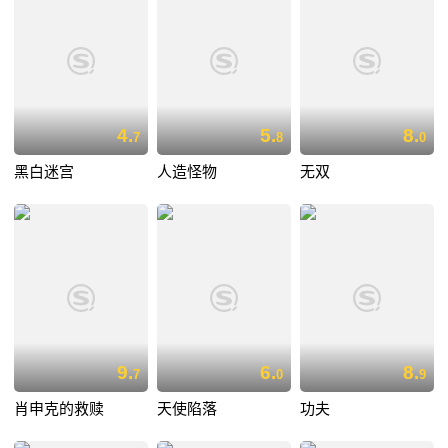
4.
5.
8.
7
8
0
黑白迷宫
人造怪物
无双
9.
6.
8.
7
0
9
肖申克的救赎
天使陷落
功夫