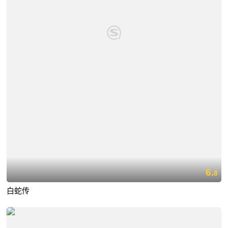
6.
8
白蛇传