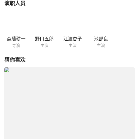
演职人员
斋藤耕一
野口五郎
江波杏子
池部良
导演
主演
主演
主演
猜你喜欢