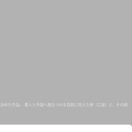
決めた作品。 愛人と外国へ旅立つのを目前に控えた姉（江波）と、その姉