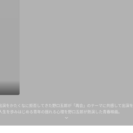
出演をかたくなに拒否してきた野口五郎が「再会」のテーマに共感して出演を
人生を歩みはじめる青年の揺れる心理を野口五郎が熱演した青春映画。