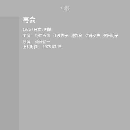
电影
再会
1975
/
日本
/
剧情
主演：
野口五郎
江波杏子
池部良
佐藤英夫
舛田紀子
导演：
斋藤耕一
上映时间：
1975-03-15