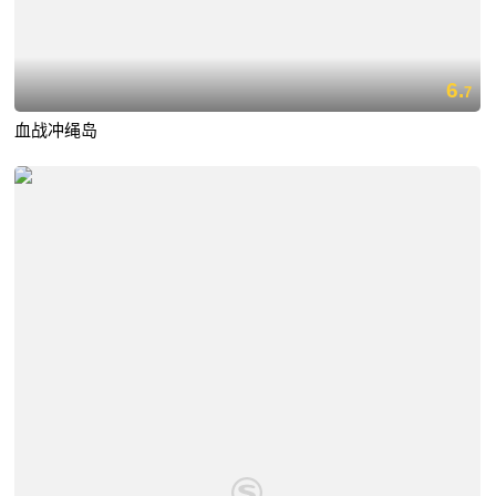
6.
7
血战冲绳岛