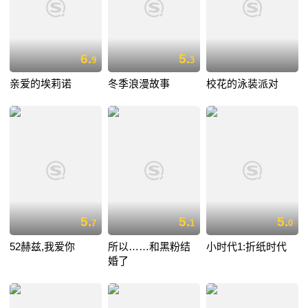
6.
5.
9
3
亲爱的埃莉诺
冬季浪漫故事
校花的泳装派对
5.
5.
5.
7
1
0
52赫兹,我爱你
所以……和黑粉结
小时代1:折纸时代
婚了