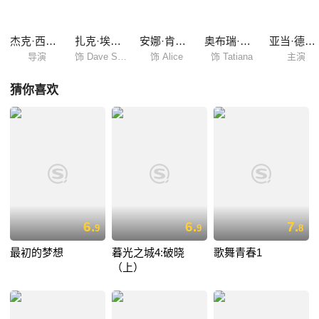
杰克·西曼斯基
扎克·埃夫隆
安娜·肯德里克
奥布瑞·普拉扎
亚当·德维尼
导演
饰 Dave Stangle
饰 Alice
饰 Tatiana
主演
猜你喜欢
6.
6.
7.
9
9
8
最初的梦想
暮光之城4:破晓
歌舞青春1
（上）