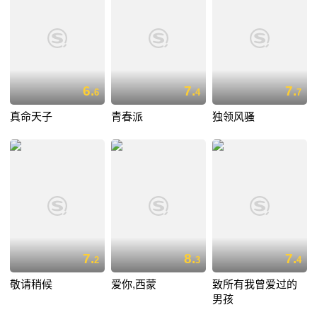
6.
7.
7.
6
4
7
真命天子
青春派
独领风骚
7.
8.
7.
2
3
4
敬请稍候
爱你,西蒙
致所有我曾爱过的
男孩