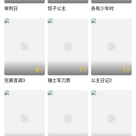
审判日
饺子公主
各有少年时
6.
7.
7.
3
7
0
完美音调3
瑞士军刀男
公主日记2