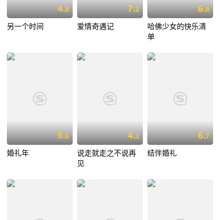
4.
7.
6.
8
2
8
另一个时间
爱情奇遇记
哈佛少女的快乐清
单
5.
4.
6.
6
1
7
婚礼年
说走就走之不说再
结伴婚礼
见