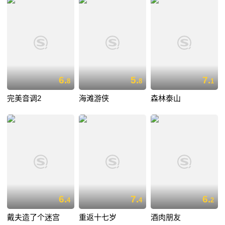
6.
5.
7.
8
8
1
完美音调2
海滩游侠
森林泰山
6.
7.
6.
4
4
2
戴夫造了个迷宫
重返十七岁
酒肉朋友