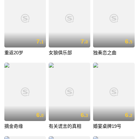
7.
7.
6.
1
0
5
重返20岁
女狼俱乐部
独奏恋之曲
6.
6.
6.
0
3
2
摘金奇缘
有关谎言的真相
婚宴桌牌19号