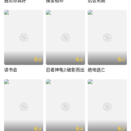
遇见你真好
摸金祖师
后会无期
6.
6.
5.
9
6
7
读书会
忍者神龟2:破影而出
绝地逃亡
6.
6.
6.
4
0
7