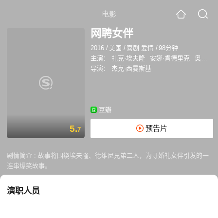
电影
网聘女伴
2016
/
美国
/
喜剧 爱情
/
98分钟
主演：
扎克·埃夫隆
安娜·肯德里克
奥布瑞·普拉扎
导演：
杰克·西曼斯基
豆瓣
5.
预告片
7
剧情简介 :
故事将围绕埃夫隆、德维尼兄弟二人，为寻婚礼女伴引发的一
连串爆笑故事。
演职人员