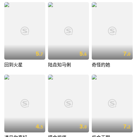
5.
5.
7.
7
6
0
回到火星
陆垚知马俐
奇怪的她
4.
3.
7.
5
0
2