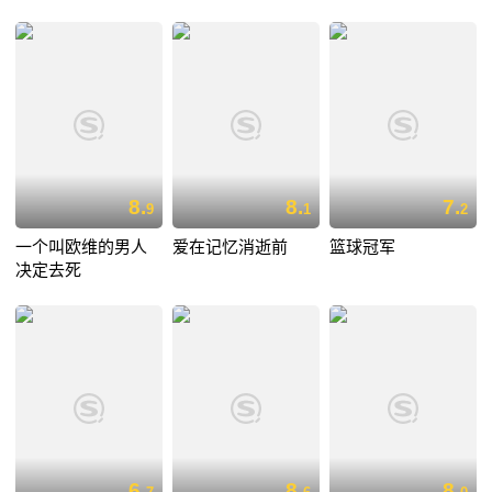
8.
8.
7.
9
1
2
一个叫欧维的男人
爱在记忆消逝前
篮球冠军
决定去死
6.
8.
8.