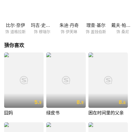
（罗纳德·皮卡普 Ronald Pickup 饰）和卡罗（黛安娜·哈卡索 Diana
Hardcastle 饰）亦从两人纠缠不休的感情漩涡里找到了未来的新的方向。
比尔·奈伊
玛吉·史密斯
朱迪·丹奇
理查·基尔
戴夫·帕特尔
饰 道格拉斯
饰 穆瑞尔
饰 伊芙琳
饰 盖钱伯斯
饰 桑尼
猜你喜欢
5.
8.
8.
9
9
6
囧妈
绿皮书
困在时间里的父亲