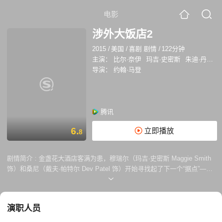
电影
涉外大饭店2
2015
/
美国
/
喜剧 剧情
/
122分钟
主演：
比尔·奈伊
玛吉·史密斯
朱迪·丹奇
导演：
约翰·马登
腾讯
6.
立即播放
8
剧情简介 :
金盏花大酒店客满为患，穆瑞尔（玛吉·史密斯 Maggie Smith
饰）和桑尼（戴夫·帕特尔 Dev Patel 饰）开始寻找起了下一个“据点”——
玛丽戈德大饭店，在那里，美好的图景展开，两人的事业将走上另一个高
峰。 玛琪（西莉亚·伊姆瑞 Celia Imrie 饰）终于邂逅了她的真命天子，只
是天子的数量竟然有两位，一时之间，玛琪不知道改选哪个才好。桑尼即
演职人员
将和女友奈娜（蒂娜·德赛 Tina Desai 饰）携手步入婚姻的殿堂，但前提
是，忙于工作的他得能抽得出时间参加他自己的婚礼。与此同时，诺曼