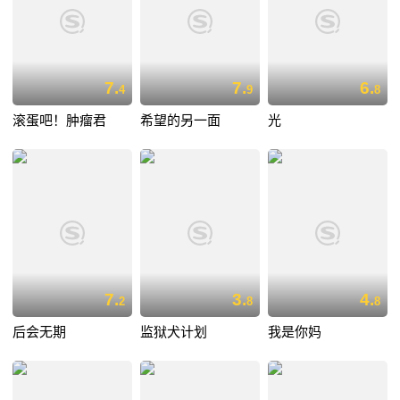
7.
7.
6.
4
9
8
滚蛋吧！肿瘤君
希望的另一面
光
7.
3.
4.
2
8
8
后会无期
监狱犬计划
我是你妈