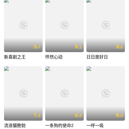
5.
9.
8.
7
1
2
新喜剧之王
怦然心动
日日是好日
7.
6.
8.
9
9
0
流浪猫鲍勃
一条狗的使命2
一呼一吸