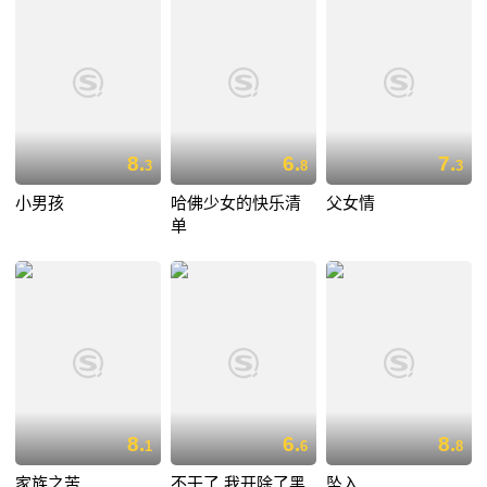
8.
6.
7.
3
8
3
小男孩
哈佛少女的快乐清
父女情
单
8.
6.
8.
1
6
8
家族之苦
不干了,我开除了黑
坠入