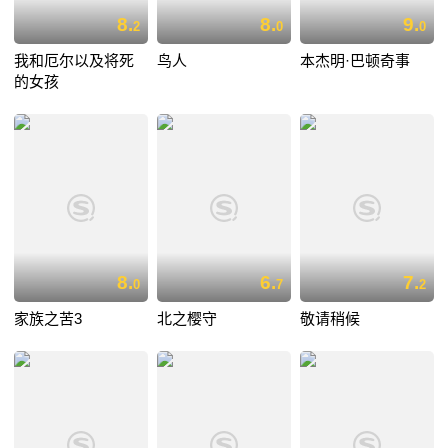
8.
8.
9.
2
0
0
我和厄尔以及将死
鸟人
本杰明·巴顿奇事
的女孩
8.
6.
7.
0
7
2
家族之苦3
北之樱守
敬请稍候