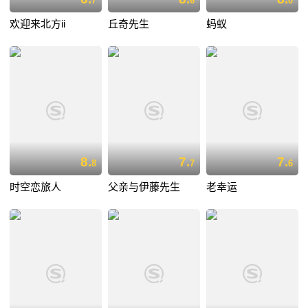
7
6
0
欢迎来北方ii
丘奇先生
蚂蚁
8.
7.
7.
8
7
6
时空恋旅人
父亲与伊藤先生
老幸运