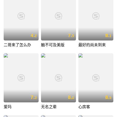
4.
7.
8.
2
5
1
二哥来了怎么办
触不可及美版
最好的尚未到来
7.
8.
8.
3
0
5
爱玛
无名之辈
心房客