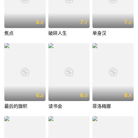
6.
7.
7.
9
7
5
焦点
破碎人生
单身汉
6.
6.
8.
8
9
4
最后的旗帜
读书会
菲洛梅娜