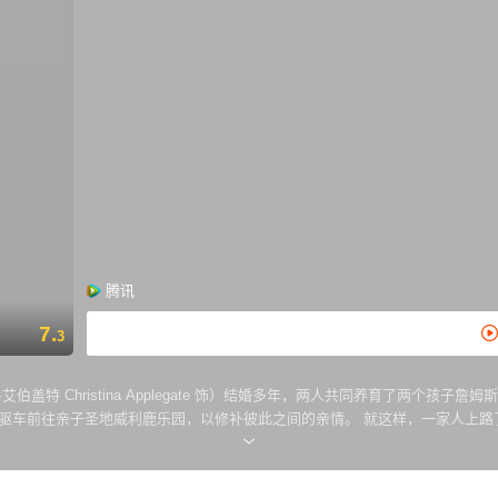
腾讯
7.
3
特 Christina Applegate 饰）结婚多年，两人共同养育了两个孩子詹姆斯（斯凯
人一起驱车前往亲子圣地威利鹿乐园，以修补彼此之间的亲情。 就这样，一家人
的金发肌肉男的掺和，他们一行人真的能够顺利的抵达目的地吗，而这趟旅途所带来的结果