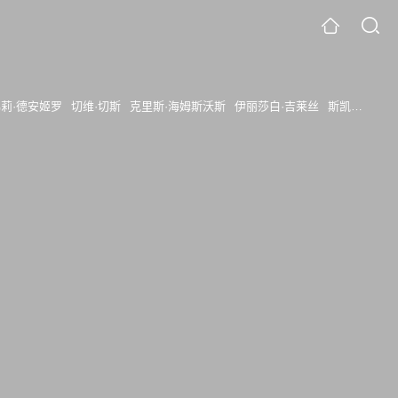
莉·德安姬罗
切维·切斯
克里斯·海姆斯沃斯
伊丽莎白·吉莱丝
斯凯勒·吉桑多