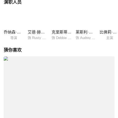
演职人员
乔纳森·M·戈尔茨坦
艾德·赫尔姆斯
克里斯蒂娜·艾伯盖特
莱斯利·曼恩
比佛莉·德安姬罗
导演
饰 Rusty Griswold
饰 Debbie Griswold
饰 Audrey Griswold
主演
猜你喜欢