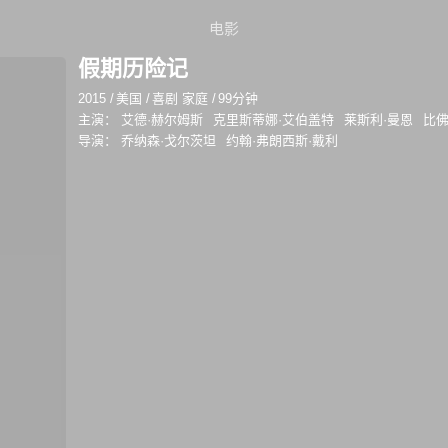
电影
假期历险记
2015
/
美国
/
喜剧 家庭
/
99分钟
主演：
艾德·赫尔姆斯
克里斯蒂娜·艾伯盖特
莱斯利·曼恩
比佛
导演：
乔纳森·戈尔茨坦
约翰·弗朗西斯·戴利