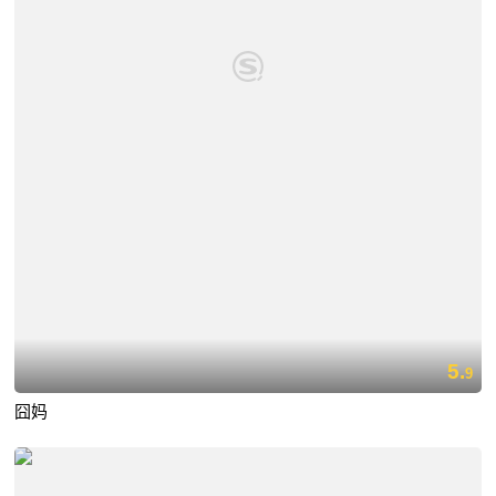
5.
9
囧妈