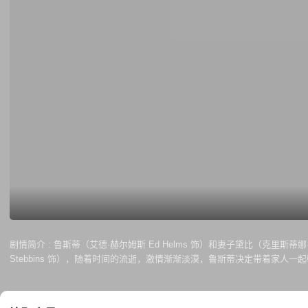
剧情简介 :
鲁斯蒂（艾德·赫尔姆斯 Ed Helms 饰）和妻子黛比（克里斯蒂娜·艾伯盖
Stebbins 饰），随着时间的流逝，激情渐渐淡漠，鲁斯蒂决定带着家
里斯·海姆斯沃斯 Chris Hemsworth 饰）——一位“风情万种”