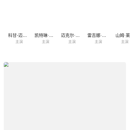
科甘-迈克尔·凯
凯特琳·奥尔森
迈克尔·佩纳
雷吉娜·赫尔
山姆·
主演
主演
主演
主演
主演