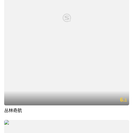
6.
1
丛林奇航