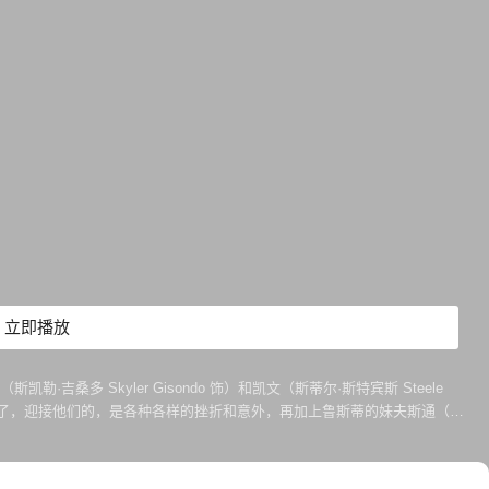
立即播放
勒·吉桑多 Skyler Gisondo 饰）和凯文（斯蒂尔·斯特宾斯 Steele
上路了，迎接他们的，是各种各样的挫折和意外，再加上鲁斯蒂的妹夫斯通（克
，又是否能够如鲁斯蒂所愿呢？