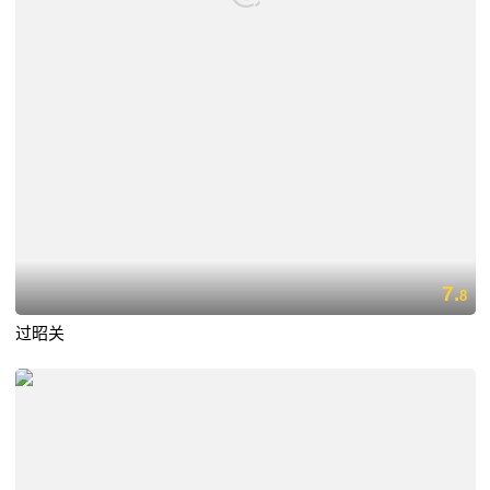
7.
8
过昭关