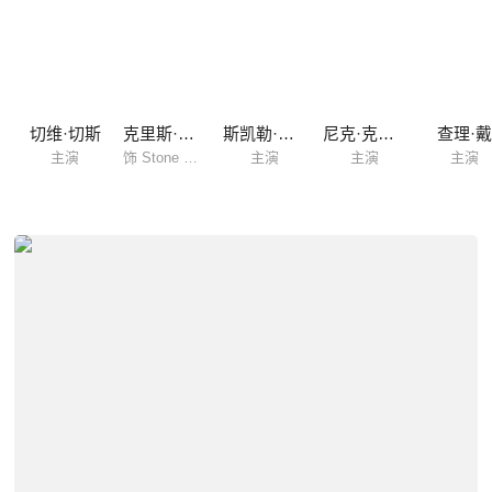
切维·切斯
克里斯·海姆斯沃斯
斯凯勒·吉桑多
尼克·克罗尔
查理·戴
主演
饰 Stone Crandall
主演
主演
主演