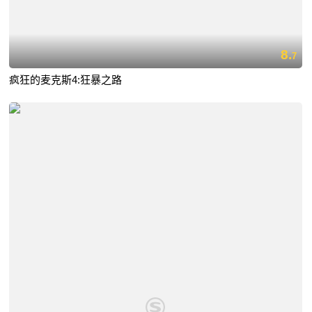
8.
7
疯狂的麦克斯4:狂暴之路