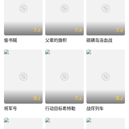
7.
7.
7.
9
8
0
偷书贼
父辈的旗帜
硫磺岛浴血战
9.
7.
8.
1
2
2
将军号
行动目标希特勒
战俘列车