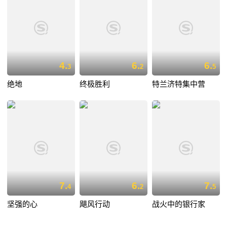
4.
6.
6.
3
2
5
绝地
终极胜利
特兰济特集中营
7.
6.
7.
4
2
5
坚强的心
飓风行动
战火中的银行家