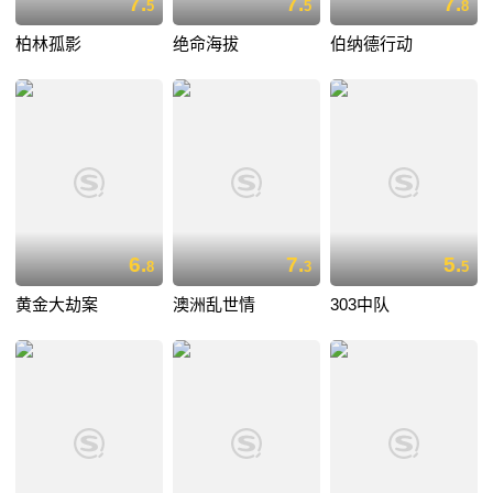
7.
7.
7.
5
5
8
柏林孤影
绝命海拔
伯纳德行动
6.
7.
5.
8
3
5
黄金大劫案
澳洲乱世情
303中队