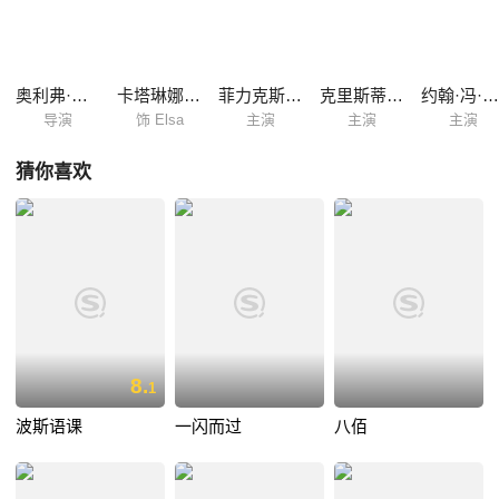
土演员的演出保持了原汁原味。
奥利弗·希施比格尔
卡塔琳娜·舒特勒
菲力克斯·伊特纳
克里斯蒂安·富里道尔
约翰·冯·比罗
导演
饰 Elsa
主演
主演
主演
猜你喜欢
8.
1
波斯语课
一闪而过
八佰