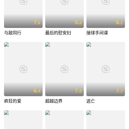
7.
5.
6.
6
8
1
与敌同行
最后的慰安妇
接球手间谍
6.
7.
7.
4
5
7
疯狂的爱
超越边界
逃亡