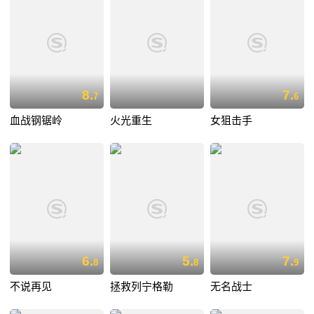
8.
7.
7
6
血战钢锯岭
火光重生
女狙击手
6.
5.
7.
8
8
9
不说再见
拯救列宁格勒
无名战士