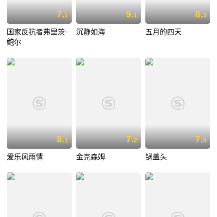
7.
9.
8.
1
1
3
国家反抗者弗里茨·
沉静如海
五月的四天
鲍尔
8.
7.
7.
1
2
5
爱乐风雨情
金克森姆
锅盖头