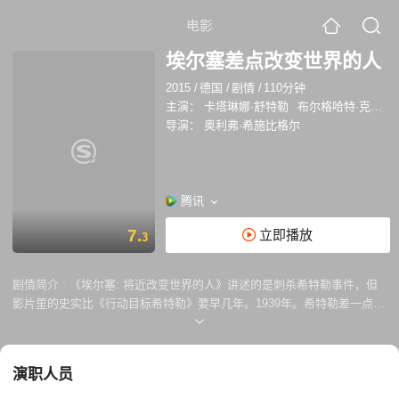
电影
埃尔塞差点改变世界的人
2015
/
德国
/
剧情
/
110分钟
主演：
卡塔琳娜·舒特勒
布尔格哈特·克劳斯纳
导演：
奥利弗·希施比格尔
腾讯
7.
立即播放
3
剧情简介 :
《埃尔塞: 将近改变世界的人》讲述的是刺杀希特勒事件，但
影片里的史实比《行动目标希特勒》要早几年。1939年。希特勒差一点被
一个名叫埃尔塞的木匠干掉。那一年，希特勒的权力正在逐渐迈向顶峰，
当大多数人都在狂热崇拜之时，埃尔塞成了少数几个的正义斗士。在精密
的计划之下，他在希特勒演讲的讲台附近设置一个定时炸弹。可惜的是，
演职人员
希特勒的演讲结束得太早，炸弹引爆时希特勒已经不在现场。埃尔塞在当
年11月遭到了纳粹的逮捕，遭处决。影片讲述了一段惊心动魄的故事，本