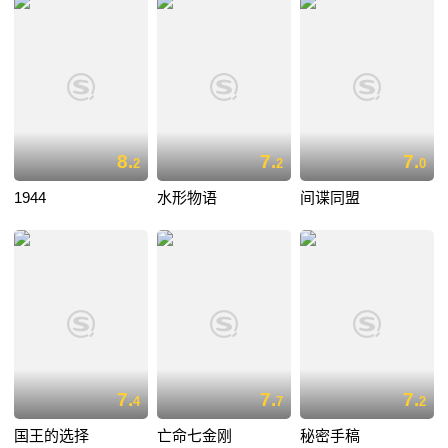
8.
7.
7.
2
2
0
1944
水形物语
间谍同盟
7.
7.
7.
4
7
2
国王的选择
亡命七金刚
秘密手稿