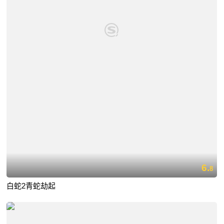
6.
8
白蛇2青蛇劫起