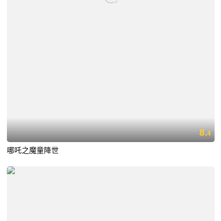
8.
4
哪吒之魔童降世