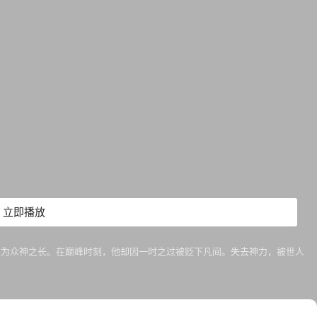
立即播放
封为众神之长。在巅峰时刻，他却因一时之过被贬下凡间。失去神力，被世人