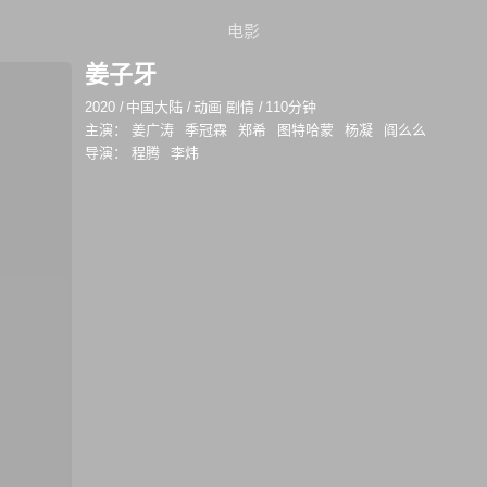
电影
姜子牙
2020
/
中国大陆
/
动画 剧情
/
110分钟
主演：
姜广涛
季冠霖
郑希
图特哈蒙
杨凝
阎么么
导演：
程腾
李炜