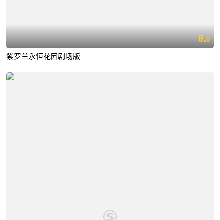
8.
0
紫罗兰永恒花园剧场版