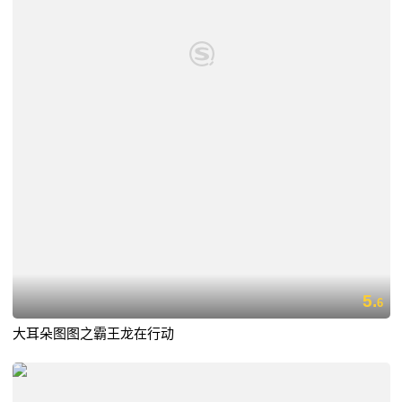
5.
6
大耳朵图图之霸王龙在行动