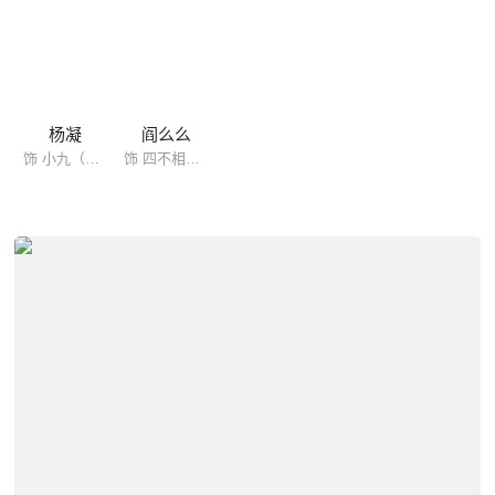
杨凝
阎么么
饰 小九（配音）
饰 四不相（配音）