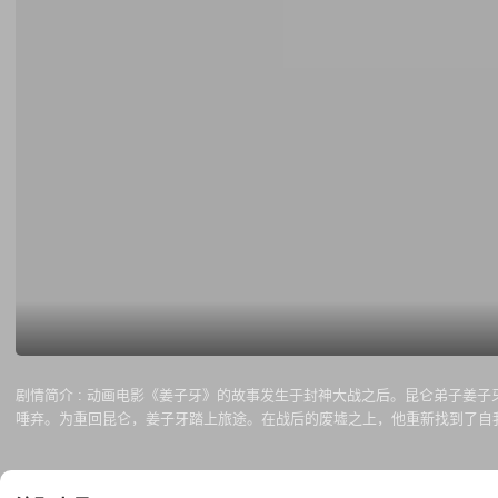
剧情简介 :
动画电影《姜子牙》的故事发生于封神大战之后。昆仑弟子姜子
唾弃。为重回昆仑，姜子牙踏上旅途。在战后的废墟之上，他重新找到了自