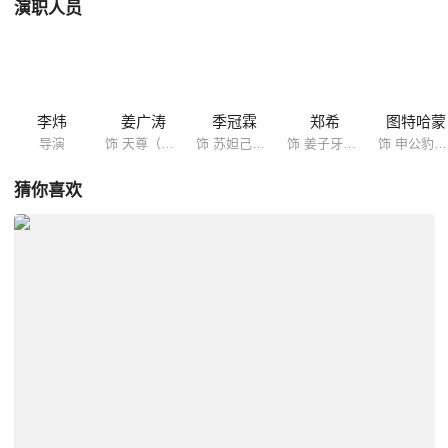
演职人员
李炜
姜广涛
季冠霖
郑希
图特哈蒙
导演
饰 天尊（配音）
饰 苏妲己（配音）
饰 姜子牙（配音）
饰 申公豹（配音）
猜你喜欢