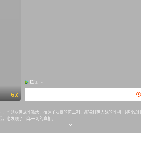
腾讯
6.
6
牙，率领众神战胜狐妖，推翻了残暴的商王朝，赢得封神大战的胜利，即将受
我，也发现了当年一切的真相。