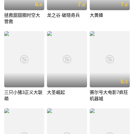
6.
7.
7.
0
8
0
拯救甜甜圈时空大
龙之谷·破晓奇兵
大黄蜂
营救
5.
3
三只小猪3正义大联
大圣崛起
赛尔号大电影7疯狂
萌
机器城