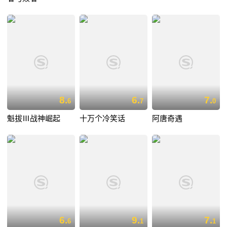
8.
6.
7.
6
7
0
魁拔Ⅲ战神崛起
十万个冷笑话
阿唐奇遇
6.
9.
7.
6
1
1