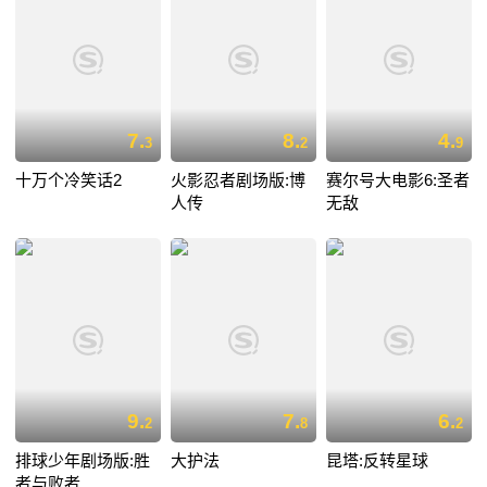
7.
8.
4.
3
2
9
十万个冷笑话2
火影忍者剧场版:博
赛尔号大电影6:圣者
人传
无敌
9.
7.
6.
2
8
2
排球少年剧场版:胜
大护法
昆塔:反转星球
者与败者