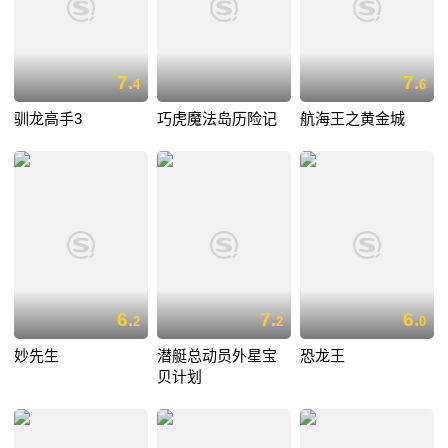
7.
7.
4
6
驯龙高手3
巧虎魔法岛历险记
航海王之黄金城
6.
7.
6.
2
2
0
妙先生
潜艇总动员外星宝
恐龙王
贝计划