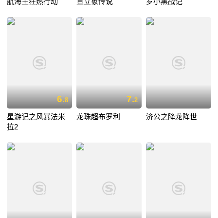
航海王狂热行动
直立象传说
罗小黑战记
6.
7.
8
2
星游记之风暴法米
龙珠超布罗利
济公之降龙降世
拉2