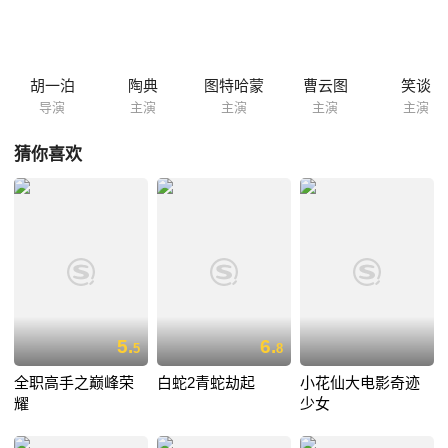
胡一泊
陶典
图特哈蒙
曹云图
笑谈
导演
主演
主演
主演
主演
猜你喜欢
5.
6.
5
8
全职高手之巅峰荣
白蛇2青蛇劫起
小花仙大电影奇迹
耀
少女