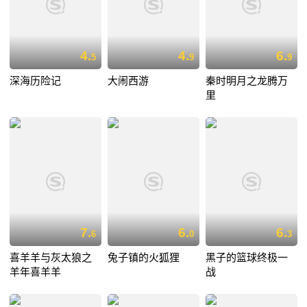
4.
4.
6.
5
9
9
深海历险记
大闹西游
秦时明月之龙腾万
里
7.
6.
6.
6
0
3
喜羊羊与灰太狼之
兔子镇的火狐狸
黑子的篮球终极一
羊年喜羊羊
战