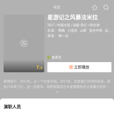
电影
星游记之风暴法米拉
2017
/
中国大陆
/
动画 奇幻
/
69分钟
主演：
陶典
小连杀
山新
宝木中阳
边江
导演：
胡一泊
爱奇艺
7.
立即播放
4
剧情简介 :
2011年，从一个约定开始。2017年，这是我们共同的奇迹。阔
别六年再飞行，这一次麦当、咕咚和笛亚在木星遭遇有史以来最大危机，
矛盾重重，生死一线，麦当一行能否突出重围？
演职人员