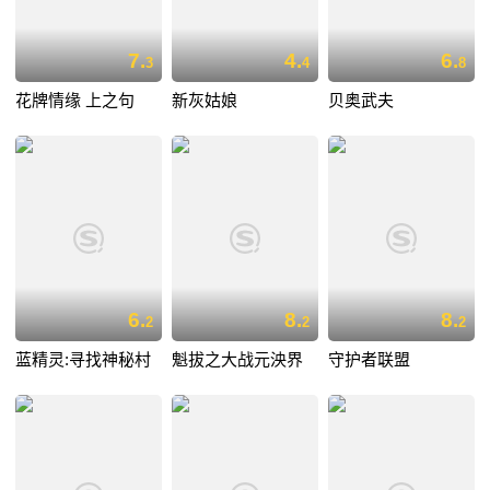
7.
4.
6.
3
4
8
花牌情缘 上之句
新灰姑娘
贝奥武夫
6.
8.
8.
2
2
2
蓝精灵:寻找神秘村
魁拔之大战元泱界
守护者联盟