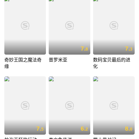
7.
7.
8
3
奇妙王国之魔法奇
普罗米亚
数码宝贝最后的进
缘
化
7.
6.
8.
5
2
0