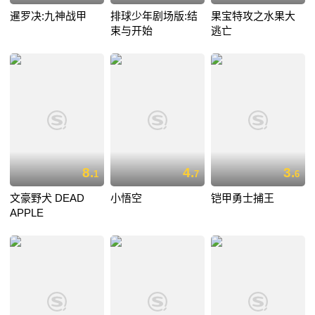
暹罗决:九神战甲
排球少年剧场版:结
果宝特攻之水果大
束与开始
逃亡
8.
4.
3.
1
7
6
文豪野犬 DEAD
小悟空
铠甲勇士捕王
APPLE