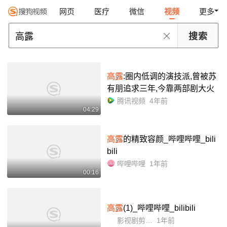
网页
医疗
微信
视频
更多
高露
:圈内低调的演技派,曾被苏
有朋追求三年,今靠两部剧大火
腾讯视频
4年前
04:29
高露
的精致容颜_哔哩哔哩_bili
bili
哔哩哔哩
1年前
00:16
高露
(1)_哔哩哔哩_bilibili
影视剧剪辑之家
1年前