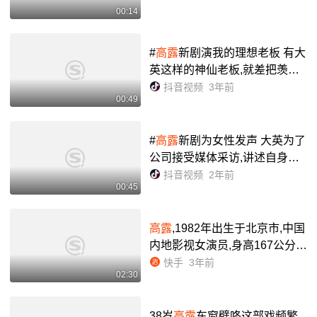
00:14
#
高露
新剧演我的理想老板 有大
英这样的神仙老板,就差把羡慕
贴在脑门上了,咱就是说现在辞
抖音视频
3年前
00:49
职还来得及吗?#她的城 #
高露
,
高露
扮演老板娘- 抖音
#
高露
新剧为女性发声 大英为了
公司接受媒体采访,讲述自身经
历并为女性同胞发声,理解女性
抖音视频
2年前
00:45
帮助女性的大英超酷!#她的城 #
高露
- 抖音
高露
,1982年出生于北京市,中国
内地影视女演员,身高167公分,
体重43公斤 #实力派演员 #明星
快手
3年前
02:30
故事
38岁
高露
车窗壁咚这部戏频繁