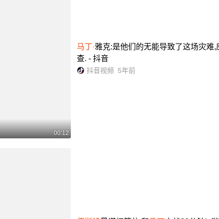
马丁·
雅克:是他们的无能导致了这场灾难
查. - 抖音
抖音视频
5年前
00:12