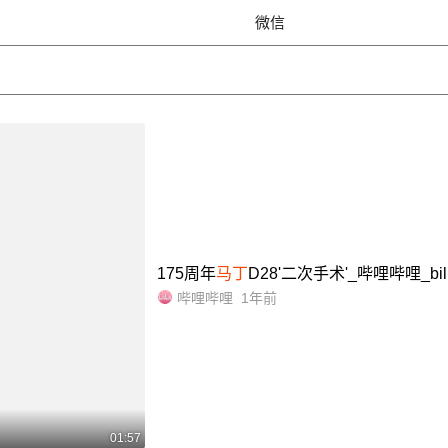
微信
175周年
马丁
D28'二次手术'_哔哩哔哩_bilib
哔哩哔哩
1年前
01:57