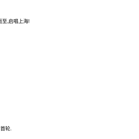
至,启唱上海!
首轮.