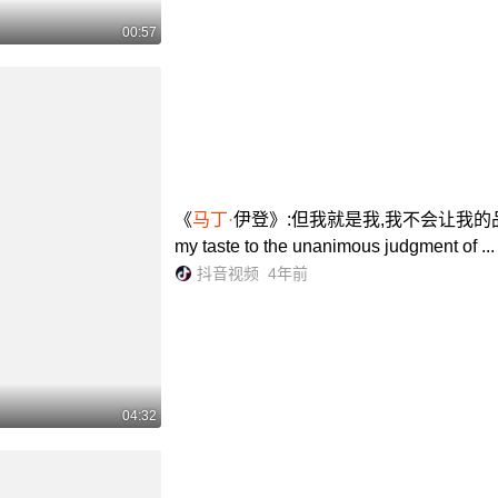
00:57
《
马丁·
伊登》:但我就是我,我不会让我的品味,屈从于
my taste to the unanimous judgment of ...
抖音视频
4年前
04:32