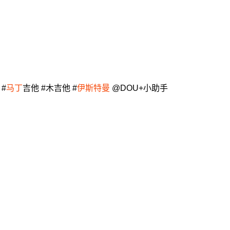
 #
马丁
吉他 #木吉他 #
伊斯特曼
@DOU+小助手