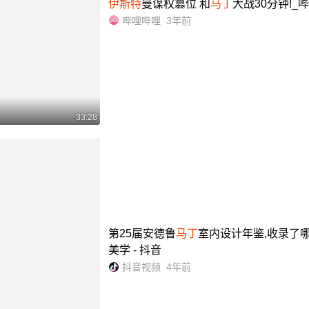
伊斯特
曼谋权篡位 和
马丁
大战30分钟!_哔哩哔
哔哩哔哩
3年前
33:28
第25届安德鲁
马丁
室内设计年鉴,收录了
美学 - 抖音
抖音视频
4年前