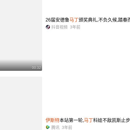
26届安德鲁
马丁
颁奖典礼,不负久候,踏春而
抖音视频
3年前
00:32
伊斯特
本站第一轮,
马丁
科娃不敌凯斯止步
腾讯
3年前