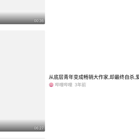
00:36
从底层青年变成畅销大作家,却最终自杀,爱
哔哩哔哩
3年前
06:27