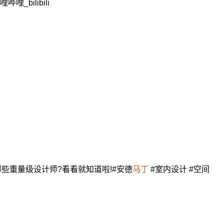
哩_bilibili
哪些重量级设计师?看看就知道啦!#安德
马丁
#室内设计 #空间