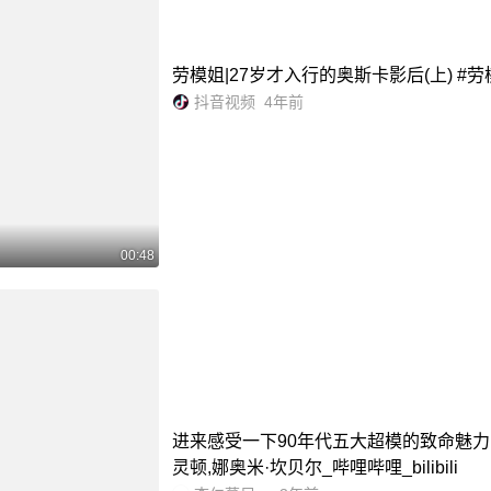
劳模姐|27岁才入行的奥斯卡影后(上) #劳
抖音视频
4年前
00:48
进来感受一下90年代五大超模的致命魅力
灵顿,娜奥米·坎贝尔_哔哩哔哩_bilibili