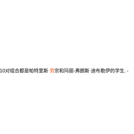
,有10对组合都是帕特里斯
·劳
宗和玛丽-弗朗斯·迪布勒伊的学生. -