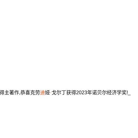
奖得主著作,恭喜克劳
迪
娅
·
戈尔丁获得2023年诺贝尔经济学奖!_