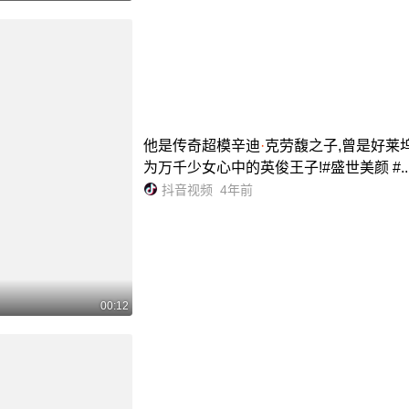
他是传奇超模辛迪
·
克劳馥之子,曾是好莱
为万千少女心中的英俊王子!#盛世美颜 #..
抖音视频
4年前
00:12