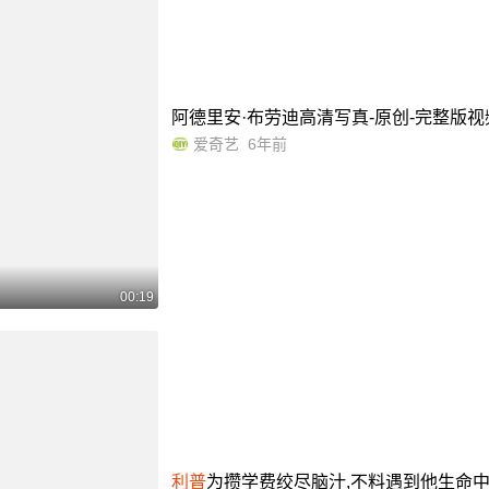
阿德里安·布劳迪高清写真-原创-完整版视
爱奇艺
6年前
00:19
利普
为攒学费绞尽脑汁,不料遇到他生命中又一个