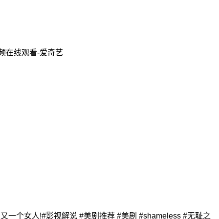
频在线观看-爱奇艺
女人!#影视解说 #美剧推荐 #美剧 #shameless #无耻之