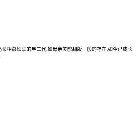
坞长相蕞妖孽的星二代,如母亲美貌翻版一般的存在,如今已成长
.