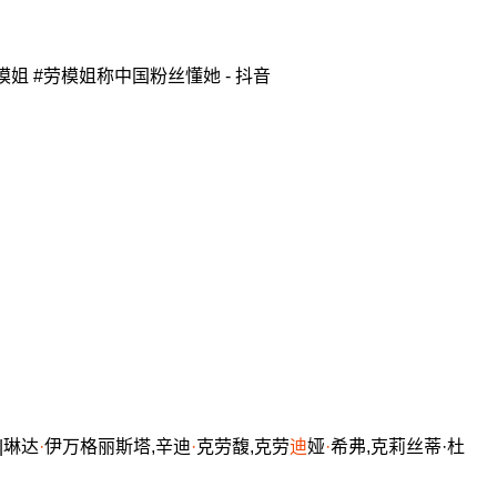
模姐 #劳模姐称中国粉丝懂她 - 抖音
|琳达
·
伊万格丽斯塔,辛迪
·
克劳馥,克劳
迪
娅
·
希弗,克莉丝蒂·杜