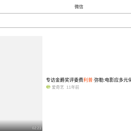
微信
专访金爵奖评委费
利普·
弥勒:电影应多元
爱奇艺
11年前
02:21