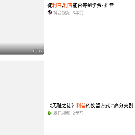
徒
利普
,
利普
能否筹到学费- 抖音
抖音视频
3年前
02:17
《无耻之徒》
利普
的挽留方式 #高分美剧
腾讯视频
2年前