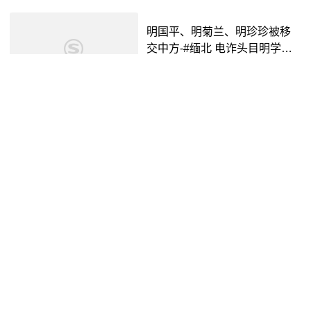
明国平、明菊兰、明珍珍被移
交中方-#缅北 电诈头目明学昌
畏罪自杀身亡!明国平、明菊
抖音视频
2年前
00:28
兰、明珍珍已被抓获已移交中
国警方处理!-抖音
《锁心明烟》|攻略失败,被强行
剥离宿主时,正逢男主成婚……_
哔哩哔哩_bilibili
小河推文
3年前
11:25
大宅院里的明争暗斗,一盏红灯
笼,决定着女人的命运《大红灯
笼高高挂》1_哔哩哔哩_bilibili
哔哩哔哩
4年前
02:27
[两个痴汉争抢鬼头妹妹][鬼灭之
刃][幕后花絮][中日双字][花江夏