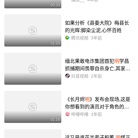
05:33
如果分析《县委大院》梅县长
的光辉:脚染尘泥,心怀百姓
腾讯视频
3年前
01:20
缅北果敢电诈集团首犯
明
学昌
抓捕期间畏罪自杀身亡,其家族3
人
明
国平、
明
菊兰、明珍珍被
抖音视频
2年前
抓获后移交我国#河南dou知道
@33测评 @33微评 - 抖音
《长月烬
明
》发布会现场,这是
你想看到的演员对于角色的理
解的回答吗_哔哩哔哩_bilibili
哔哩哔哩
3年前
01:16
这又是谁花半辈子积蓄,
明
媒正