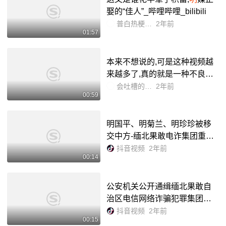
娶的“佳人”_哔哩哔哩_bilibili
普白热梗青年
2年前
01:57
本来不想说的,可是这种视频越
来越多了,真的就是一种不良风
气 #吐槽 #离谱 #明泽吐槽_哔
会吐槽的明泽
2年前
00:59
哩哔哩_bilibili
明国平、明菊兰、明珍珍被移
交中方-缅北果敢电诈集团重要
头目明国平,明菊兰,明珍珍被成
抖音视频
2年前
00:14
功缉拿归案.-抖音
公安机关公开通缉缅北果敢自
治区电信网络诈骗犯罪集团重
要头目明学昌、明国平、明菊
抖音视频
2年前
00:15
兰、明珍珍(来源:新华网) - 抖音