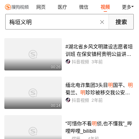
网页
医疗
微信
视频
更多
#湖北省乡风文明建设志愿者培
训班 在保安镇柯贵明公益讲堂
举办#建设美丽新农村 #倡导文
抖音视频
3年前
00:26
明新风 - 抖音
缅北电诈集团3头目
明
国平、
明
菊兰、
明
珍珍被移交我公安机
关,首犯明学昌畏罪自杀
抖音视频
2年前
00:14
“可惜你不看
明
侦,也不懂我”_哔
哩哔哩_bilibili
熠辰__
4年前