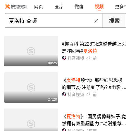
网页
医疗
微信
视频
更多
#趣百科 第228期:这越看越上头
是咋回事#
夏洛特
抖音视频
4年前
00:25
《
夏洛特
烦恼》那些细思恐极
的细节,你注意到了吗? #电影 #
你是凭实力刷到的 #好剧推荐 #
抖音视频
4年前
27:28
电影剪辑 - 抖音
《
夏洛特
》 :国民偶像萌妹子,竟
然拥有双重超能力 #动漫推荐 #
日漫 #
夏洛特charlotte
- 抖音
抖音视频
4年前