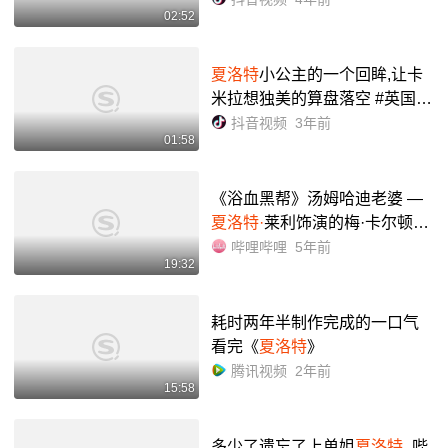
02:52
夏洛特
小公主的一个回眸,让卡
米拉想独美的算盘落空 #英国王
室
抖音视频
3年前
01:58
《浴血黑帮》汤姆哈迪老婆 —
夏洛特·
莱利饰演的梅·卡尔顿全
季出场合集 1_哔哩哔哩_bilibili
哔哩哔哩
5年前
19:32
耗时两年半制作完成的一口气
看完《
夏洛特
》
腾讯视频
2年前
15:58
多少了遗忘了上单姐
夏洛特
_哔