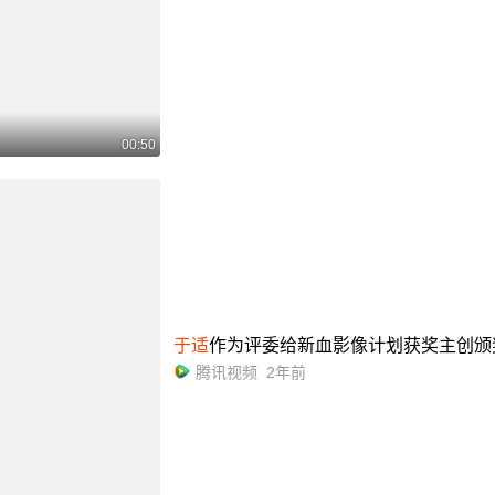
00:50
于适
作为评委给新血影像计划获奖主创颁
腾讯视频
2年前