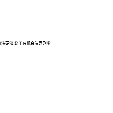
直演硬汉,终于有机会演喜剧啦