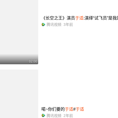
《长空之王》演员
于适
:演绎“试飞员”是
腾讯视频
3年前
02:00
喏~你们要的
于适
#
于适
腾讯视频
2年前