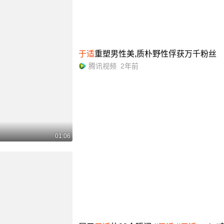
于适
重塑男性美,质朴野性俘获万千粉丝
腾讯视频
2年前
01:06