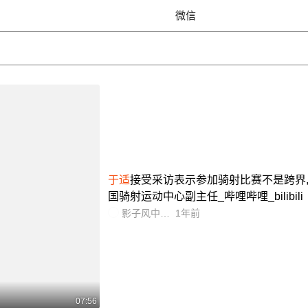
微信
于适
接受采访表示参加骑射比赛不是跨界
国骑射运动中心副主任_哔哩哔哩_bilibili
影子风中有朵雨做的云
1年前
07:56