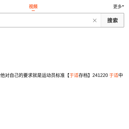
视频
更多
,他对自己的要求就是运动员标准【
于适
存档】241220
于适
中