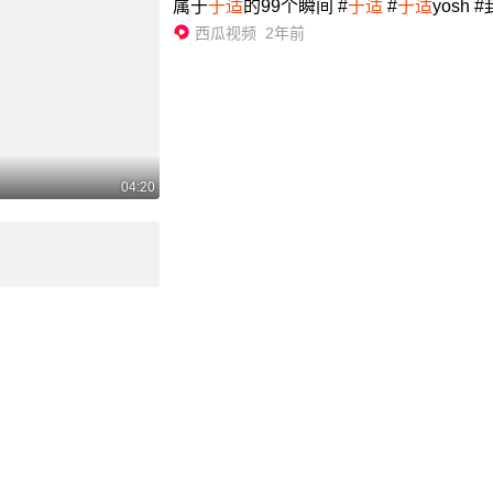
属于
于适
的99个瞬间 #
于适
#
于适
yosh
西瓜视频
2年前
04:20
喏~你们要的
于适
#
于适
腾讯视频
2年前