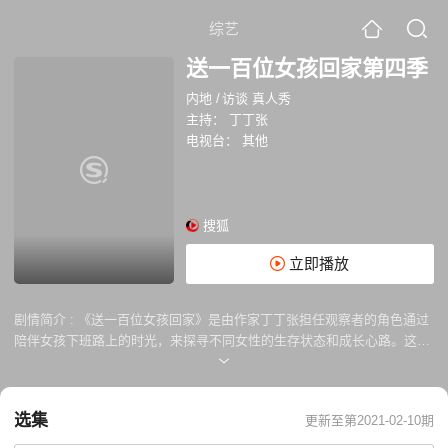
综艺
送一百位女孩回家第四季
内地
/
访谈 真人秀
主持：
丁丁张
电视台：
其他
搜狐
立即播放
剧情简介 :
《送一百位女孩回家》是由作家丁丁张担任观察者的角色通过
陪伴女孩下班路上的时光，来探寻不同女性的生存状态和成长心路。这一
季，我们将关注更多具备社会话题的女性代表，将定义女性的权利交还给
她们，通过真实的记录和还原，去了解她们的义无反顾、野心和梦想、自
我审查以及对世界的关照，了解她们眼中的高光时刻。发掘女性的勇敢与
选集
更新至第2021-02-10期
智慧，抓住社会情绪痛点，打破成见，重新定义属于女孩们的英雄主义。