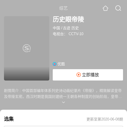
综艺
历史眼帝陵
中国
/
古迹 历史
电视台：
CCTV-10
优酷
立即播放
剧情简介 :
中国首部编年体系列史诗动画纪录片《帝陵》，精致解读皇帝
及帝陵玄密。西汉时期是我国封建统一王朝各种制度的创始阶段，皇帝的
陵墓是古代丧葬制度全面的载体。西汉皇帝陵墓...
选集
更新至第2020-06-08期