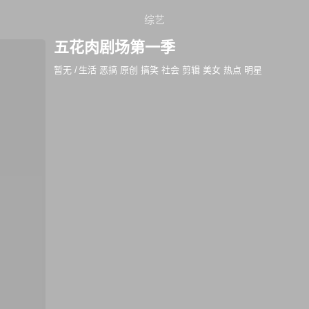
综艺
五花肉剧场第一季
暂无
/
生活 恶搞 原创 搞笑 社会 剪辑 美女 热点 明星