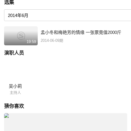
选集
孟小冬和梅艳芳的情缘 一张票竟值2000斤
2014-06-09期
19:59
演职人员
吴小莉
主持人
猜你喜欢