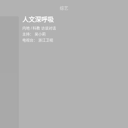
综艺
人文深呼吸
内地
/
科教 访谈对话
主持：
吴小莉
电视台：
浙江卫视