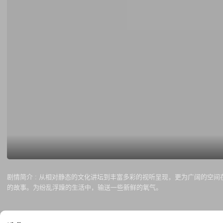
剧情简介 :
从相对静态的文化讲坛到丰富多彩的视听呈现，更为广阔的空间在
的故事。为纷乱浮躁的生活中，输送一些新鲜的氧气。