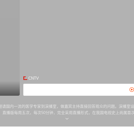
CNTV
题请国内一流的医学专家到演播室，做嘉宾主持直接回答观众的问题。演播室设
，直播版每周五次，每次50分钟，完全采用直播形式，在我国电视史上尚属首