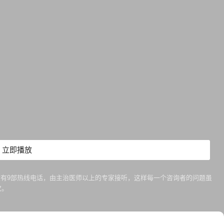
立即播放
有9部热线电话，由主治医师以上的专家接听，这样每一个咨询者的问题虽
次。