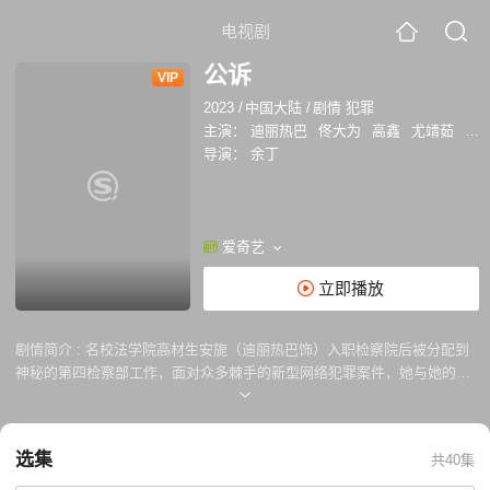
电视剧
公诉
VIP
2023
/
中国大陆
/
剧情 犯罪
主演：
迪丽热巴
佟大为
高鑫
尤靖茹
冯
导演：
余丁
爱奇艺
立即播放
剧情简介 :
名校法学院高材生安旎（迪丽热巴饰）入职检察院后被分配到
神秘的第四检察部工作，面对众多棘手的新型网络犯罪案件，她与她的检
察官同行们精准锁定犯罪线索，能动发挥检察智慧，在刑警队长何陆源
（佟大为饰）的通力配合下，他们跨境追踪、历尽艰辛、查找真相，终将
层层隐藏的犯罪嫌疑人逐一缉拿归案。检察官安旎更是以精彩的法庭公
选集
共40集
诉，让犯罪嫌疑人认罪伏法，全景展示了新时代女公诉人的职业风采。