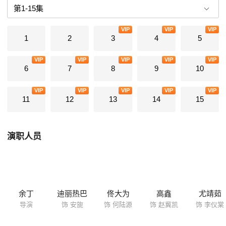
VIP
VIP
VIP
1
2
3
4
5
VIP
VIP
VIP
VIP
VIP
6
7
8
9
10
VIP
VIP
VIP
VIP
VIP
11
12
13
14
15
演职人员
余丁
迪丽热巴
佟大为
高鑫
尤靖茹
导演
饰 安旎
饰 何陆源
饰 赵冀凯
饰 李仪棠