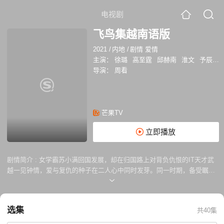
电视剧
飞鸟集越南语版
2021
/
内地
/
剧情 爱情
主演：
徐璐
高至霆
邱赫南
淮文
予辰
文
导演：
周看
芒果TV
立即播放
剧情简介 :
女学霸苏小满回国发展，却在归国路上对背负仇恨的IT天才武
越一见钟情，爱与复仇的种子在二人心中同时发芽。同一时期，备受瞩目
的大脑数据迎来了新一季的招聘，苏小满误打误撞参加了真人秀《极客狂
人》，并下定决心要自主研发一款 APP，武越也如愿进入大脑数据，与
苏小满、富二代林少霆、技术宅男张江等人成为同事。
选集
共40集