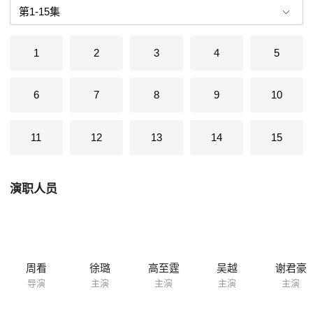
1
2
3
4
5
6
7
8
9
10
11
12
13
14
15
演职人员
周看
徐璐
高至霆
吴越
谢君豪
导演
主演
主演
主演
主演