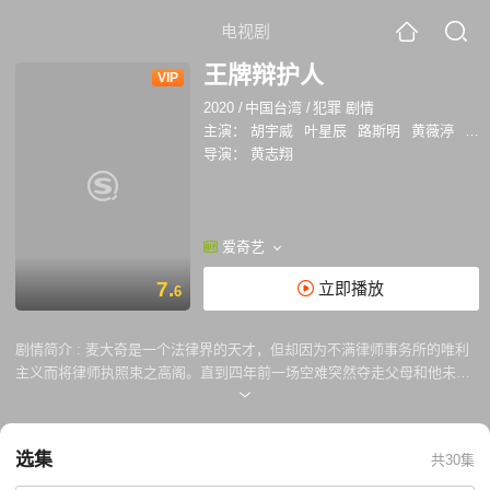
电视剧
王牌辩护人
VIP
2020
/
中国台湾
/
犯罪 剧情
主演：
胡宇威
叶星辰
路斯明
黄薇渟
林
导演：
黄志翔
爱奇艺
7.
立即播放
6
剧情简介 :
麦大奇是一个法律界的天才，但却因为不满律师事务所的唯利
主义而将律师执照束之高阁。直到四年前一场空难突然夺走父母和他未婚
妻的生命，大奇为了替家人讨回公道，这才重拾法律专业，一举扳倒了美
航的一流律师团。 此案之后麦大奇声名大噪，很多人找麦大奇代理诉讼，
但是麦大奇都提不起兴致。直到田雨昕为了一宗海选活动受害者的求偿案
选集
共30集
找上他，麦大奇被受害人的遭遇和田雨昕的真诚所打动，接下并打赢了这
个案子。在这之后，大奇逐渐走出阴霾和困惑，开始用法律帮弱者维护权