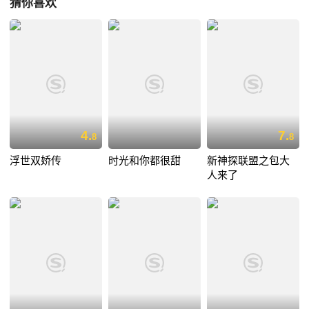
猜你喜欢
4.
7.
8
8
浮世双娇传
时光和你都很甜
新神探联盟之包大
人来了