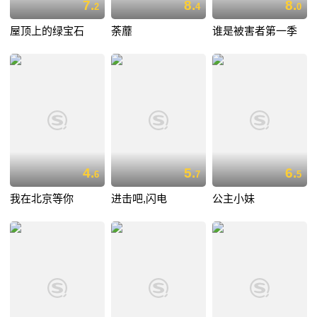
7.
8.
8.
2
4
0
屋顶上的绿宝石
荼蘼
谁是被害者第一季
4.
5.
6.
6
7
5
我在北京等你
进击吧,闪电
公主小妹