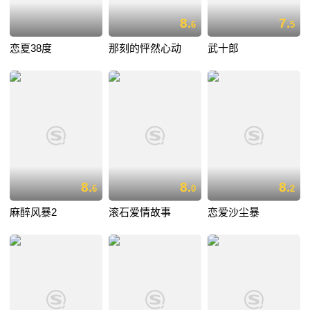
8.
7.
6
5
恋夏38度
那刻的怦然心动
武十郎
8.
8.
8.
6
0
2
麻醉风暴2
滚石爱情故事
恋爱沙尘暴