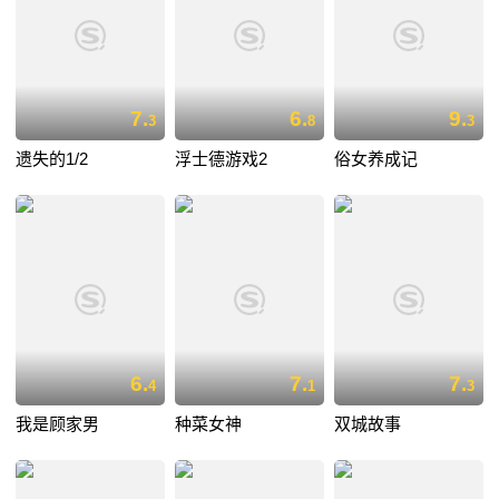
7.
6.
9.
3
8
3
遗失的1/2
浮士德游戏2
俗女养成记
6.
7.
7.
4
1
3
我是顾家男
种菜女神
双城故事