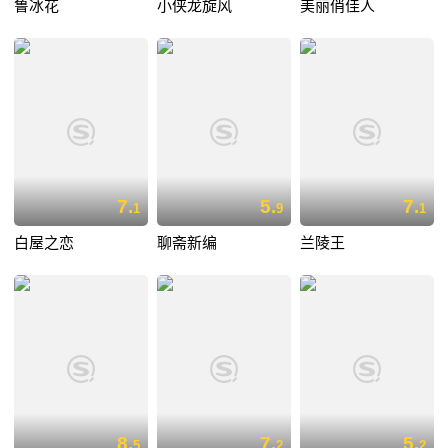
鲁冰花
小侠龙旋风
美丽俏佳人
7.
5.
7.
1
9
1
白屋之恋
聊斋新编
兰陵王
8.
7.
5.
5
2
2