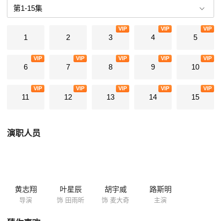
益，用法律维护心中的正义。 麦大奇深受田雨昕的开朗个性影响以及她在
工作上的帮助，两人逐渐熟识，成为黄金搭档，一起处理了很多棘手的案
VIP
VIP
VIP
件。不料一宗杀人事件竟牵扯出十八年前田雨昕父亲遇害的三桩悬案，迷
1
2
3
4
5
雾重重，真假难辨，两人要如何解开这些谜团并揭露最后的真相！？
VIP
VIP
VIP
VIP
VIP
6
7
8
9
10
VIP
VIP
VIP
VIP
VIP
11
12
13
14
15
演职人员
黄志翔
叶星辰
胡宇威
路斯明
导演
饰 田雨昕
饰 麦大奇
主演