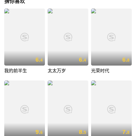
猜你喜欢
6.
6.
6.
4
4
8
我的前半生
太太万岁
光荣时代
9.
8.
7.
6
5
8