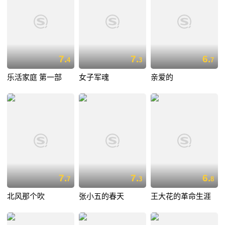
7.
7.
6.
4
3
7
乐活家庭 第一部
女子军魂
亲爱的
7.
7.
6.
7
3
8
北风那个吹
张小五的春天
王大花的革命生涯