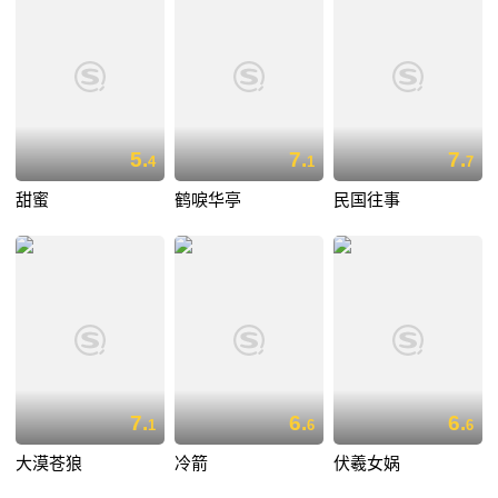
5.
7.
7.
4
1
7
甜蜜
鹤唳华亭
民国往事
7.
6.
6.
1
6
6
大漠苍狼
冷箭
伏羲女娲