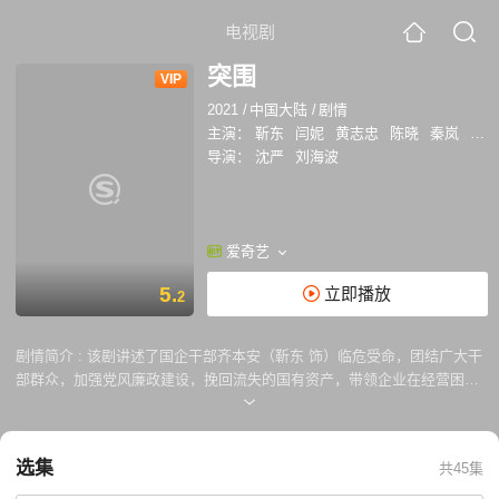
电视剧
突围
VIP
2021
/
中国大陆
/
剧情
主演：
靳东
闫妮
黄志忠
陈晓
秦岚
耿乐
导演：
沈严
刘海波
爱奇艺
5.
立即播放
2
剧情简介 :
该剧讲述了国企干部齐本安（靳东 饰）临危受命，团结广大干
部群众，加强党风廉政建设，挽回流失的国有资产，带领企业在经营困境
中成功突围的故事。 故事仍然发生在汉东省京州市，时间为《人民的名
义》反腐风暴半年后：京州一家有着八十年壮阔历史的大型国企中福集团
在转型期陷入困境，其中既有市场变化的因素，也有不可忽视的严峻的腐
选集
共45集
败问题。一场意外的爆炸，炸出了五亿资金的离奇失踪，将各种尖锐复杂
性的矛盾逐步暴露出来。党政高官、企业高管、社会各界、底层弱势群