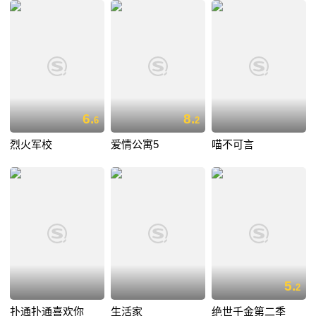
6.
8.
6
2
烈火军校
爱情公寓5
喵不可言
5.
2
扑通扑通喜欢你
生活家
绝世千金第二季