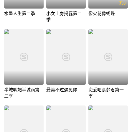
7.
0
水墨人生第二季
小女上房揭瓦第二
像火花像蝴蝶
季
半城明媚半城雨第
最美不过遇见你
恋爱吧食梦君第一
二季
季