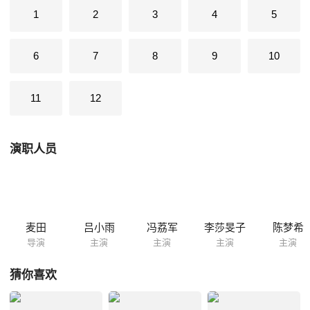
的时候，马司令横空出世，搅得整个吴县不得安宁。阮秋水、程景墨遂决
1
2
3
4
5
定外出走茶，将程家茶叶推向全国。二人在上海携手与共，齐心争得茶王
头衔，但程家还有更大的考验在等待着
6
7
8
9
10
11
12
演职人员
麦田
吕小雨
冯荔军
李莎旻子
陈梦希
导演
主演
主演
主演
主演
猜你喜欢