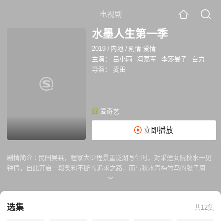
电视剧
水墨人生第一季
2019
/
内地
/
剧情 爱情
主演：
吕小雨
冯荔军
李莎旻子
白力嘎
导演：
麦田
爱奇艺
立即播放
剧情简介 :
民国吴县，程家大少程景墨泛湖写生时，对采莲女阮秋水一见
钟情，自此开启一段笑料不断的追求之路，而与秋水青梅竹马的张子庸是
他最大的情敌。嬉笑怒骂间，程景墨、阮秋水擦出爱情火花，不料变故横
生，阮秋水错嫁程家，程景墨尚未从悲伤中走出，程父又因病去世。失去
主心骨的程家遭刘家抢订单，程景墨临危受命，与阮秋水合力研发新茶来
选集
共12集
挽回订单。然外忧刚平，内患又起，程景墨被迫分家。而后他与阮秋水一
起创办了水墨茶行，走上热血创业之路。在茶行历经磨难，终于有所起色