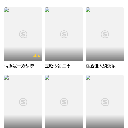
4.
6
请赐我一双翅膀
玉昭令第二季
潇洒佳人淡淡妆