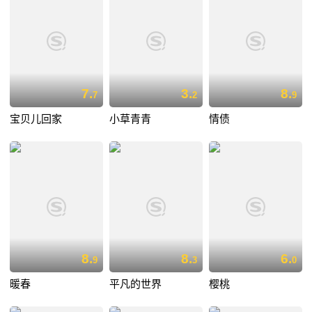
7.
3.
8.
7
2
9
宝贝儿回家
小草青青
情债
8.
8.
6.
9
3
0
暖春
平凡的世界
樱桃