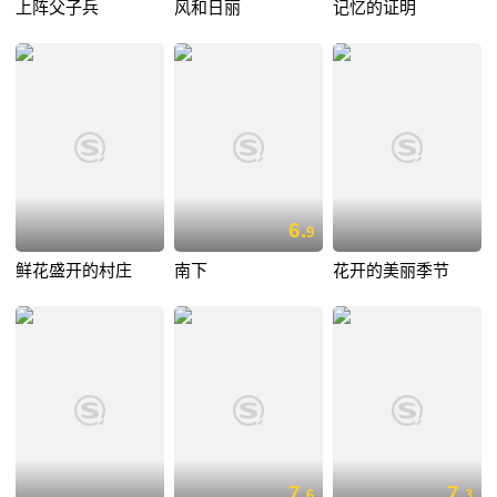
上阵父子兵
风和日丽
记忆的证明
6.
9
鲜花盛开的村庄
南下
花开的美丽季节
7.
7.
6
3