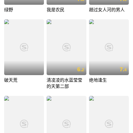
绿野
我是农民
趟过女人河的男人
6.
7.
2
4
破天荒
清凌凌的水蓝莹莹
绝地逢生
的天第二部