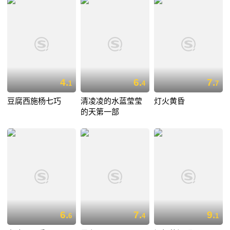
4.
6.
7.
1
4
7
豆腐西施杨七巧
清凌凌的水蓝莹莹
灯火黄昏
的天第一部
6.
7.
9.
6
4
1