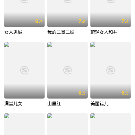
6.
7.
7.
7
0
4
女人进城
我的二哥二嫂
辘轳女人和井
6.
6.
5
5
满堂儿女
山里红
美丽错儿