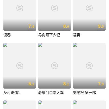
7.
8.
9.
9
0
5
傻春
马向阳下乡记
福贵
8.
8.
7.
2
1
9
乡村爱情1
老家门口唱大戏
刘老根 第一部