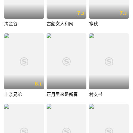
7.
7.
3
3
淘金谷
古船女人和网
寒秋
8.
1
非亲兄弟
正月里来是新春
村支书