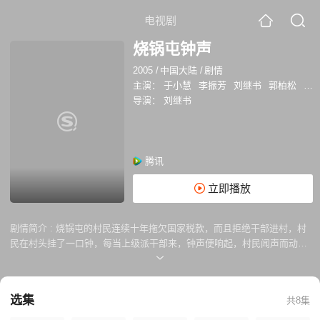
电视剧
烧锅屯钟声
2005
/
中国大陆
/
剧情
主演：
于小慧
李振芳
刘继书
郭柏松
柏
导演：
刘继书
腾讯
立即播放
剧情简介 :
烧锅屯的村民连续十年拖欠国家税款，而且拒绝干部进村，村
民在村头挂了一口钟，每当上级派干部来，钟声便响起，村民闻声而动，
阻拦干部进村…… 此事被新闻媒体披露，引起了普遍关注。为了彻底解决
烧锅屯的问题，县委抽调组织部副部长杨天虹任队长，带领一支“三个代
表”思想学习教育工作队再次进驻烧锅屯。 杨天虹带着队员克服重重阻力
选集
共8集
迎难而上，忍辱负重，深入群众，为村民办实事，先后解决了集资款、土
地、儿童失学等问题，最终促成老党员“贺铁腿”转变，教育了“二老道”、