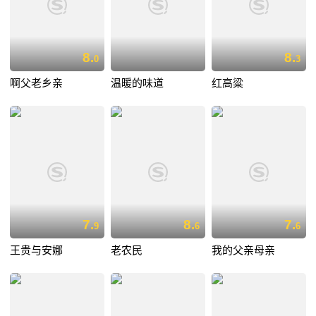
8.
8.
0
3
啊父老乡亲
温暖的味道
红高粱
7.
8.
7.
9
6
6
王贵与安娜
老农民
我的父亲母亲