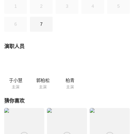
“赵铁嘴”等落后农民，赢得了民心，使烧锅屯终于改变了落后的面貌……
1
2
3
4
5
6
7
演职人员
于小慧
郭柏松
柏青
主演
主演
主演
猜你喜欢