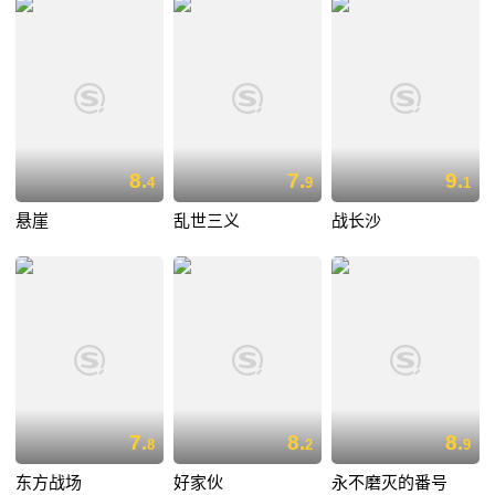
8.
7.
9.
4
9
1
悬崖
乱世三义
战长沙
7.
8.
8.
8
2
9
东方战场
好家伙
永不磨灭的番号