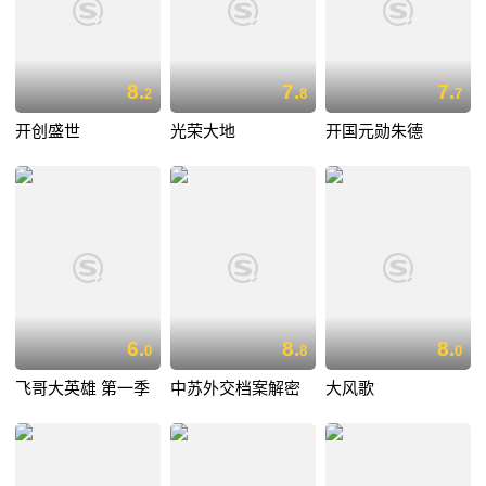
8.
7.
7.
2
8
7
开创盛世
光荣大地
开国元勋朱德
6.
8.
8.
0
8
0
飞哥大英雄 第一季
中苏外交档案解密
大风歌