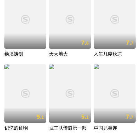
7.
7.
6
7
绝境铸剑
天大地大
人生几度秋凉
9.
5.
7.
1
1
7
记忆的证明
武工队传奇第一部
中国兄弟连