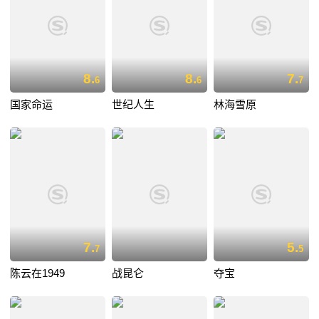
8.
8.
7.
6
6
7
国家命运
世纪人生
林海雪原
7.
5.
7
5
陈云在1949
战昆仑
夺宝