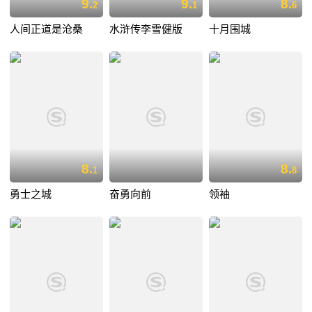
9.
9.
8.
2
1
6
人间正道是沧桑
水浒传李雪健版
十月围城
8.
8.
1
8
勇士之城
奋勇向前
领袖