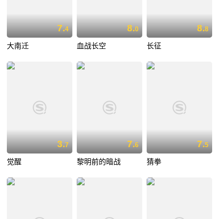
7.
8.
8.
4
0
8
大南迁
血战长空
长征
3.
7.
7.
7
6
5
觉醒
黎明前的暗战
猜拳