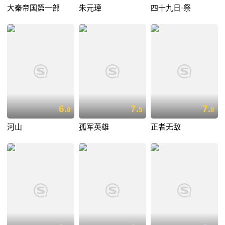
大秦帝国第一部
朱元璋
四十九日·祭
6.
7.
7.
8
5
8
河山
孤军英雄
正者无敌