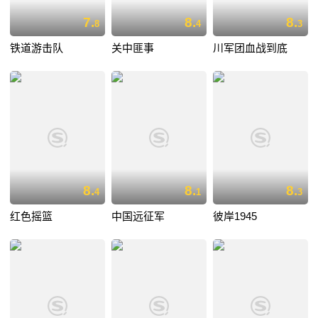
7.
8.
8.
8
4
3
铁道游击队
关中匪事
川军团血战到底
8.
8.
8.
4
1
3
红色摇篮
中国远征军
彼岸1945