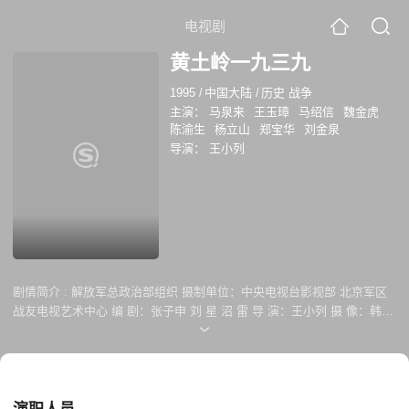
电视剧
黄土岭一九三九
1995
/
中国大陆
/
历史 战争
主演：
马泉来
王玉璋
马绍信
魏金虎
陈渝生
杨立山
郑宝华
刘金泉
导演：
王小列
剧情简介 :
解放军总政治部组织 摄制单位：中央电视台影视部 北京军区
战友电视艺术中心 编 剧：张子申 刘 星 沼 雷 导 演：王小列 摄 像：韩
川 美 工：甘少诚 贾 克 主要演员：王玉璋 马绍信 魏金虎 陈渝生 杨立山
故事梗概: 1939年10月，日军企图由阿部规秀率旅团主力寻找并牵制杨成
武部主力，尔后调动重兵予以歼灭。杨成武接到“日军将分三路进犯”的情
报，报经聂荣臻等领导批准，指挥歼其一路。 阿部主力赶到雁宿崖，杨成
武使用两个主力营，以极其猛烈的火力诱击阿部规秀旅团，阿部旅团连续