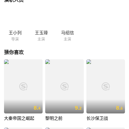
演职人员
两天扑空，恼羞成怒，当晚放火烧毁银坊村，向着黄土岭相反方向前进，
杨成武略施计谋，引诱敌人上钩。 八路军休整两天后，夜间强行军百余
里，直扑黄土岭。此时，阿部觉得八路军若即若离的战术有文章，为避免
中伏，决心“三十六计走为上”，不战而返。然而，阿部选择的返回涞源的
道路，恰巧是八路军的伏...
王小列
王玉璋
马绍信
导演
主演
主演
猜你喜欢
8.
9.
8.
4
2
6
大秦帝国之崛起
黎明之前
长沙保卫战