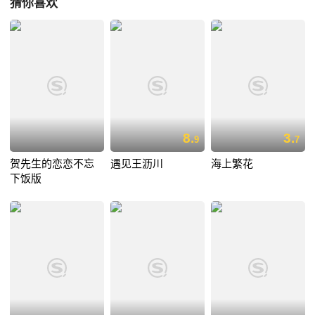
猜你喜欢
8.
3.
9
7
贺先生的恋恋不忘
遇见王沥川
海上繁花
下饭版