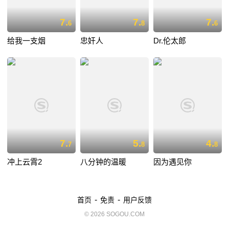
7.
7.
7.
6
8
6
给我一支烟
忠奸人
Dr.伦太郎
7.
5.
4.
7
8
8
冲上云霄2
八分钟的温暖
因为遇见你
-
-
首页
免责
用户反馈
© 2026 SOGOU.COM