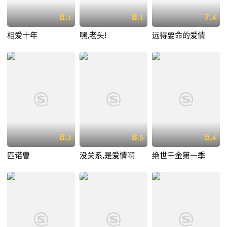
8.
8.
7.
1
1
4
相爱十年
嘿,老头!
远得要命的爱情
8.
8.
5.
3
5
4
匹诺曹
没关系,是爱情啊
绝世千金第一季