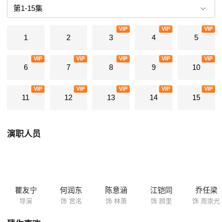
VIP
VIP
VIP
1
2
3
4
5
VIP
VIP
VIP
VIP
VIP
6
7
8
9
10
VIP
VIP
VIP
VIP
VIP
11
12
13
14
15
演职人员
瞿友宁
何润东
陈意涵
江铠同
乔任梁
导演
饰 宫洺
饰 林萧
饰 顾里
饰 周崇光