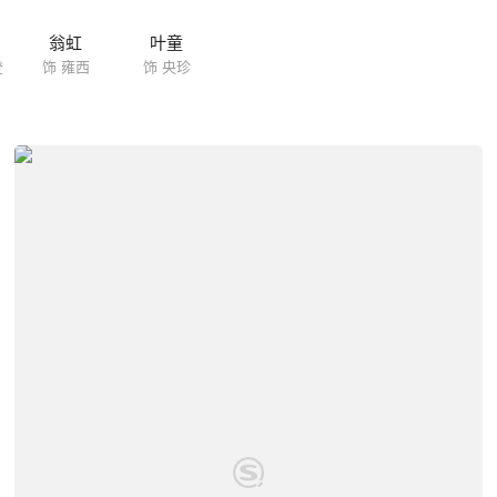
翁虹
叶童
登
饰 雍西
饰 央珍