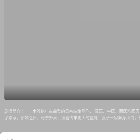
剧情简介 :
木雅锅庄主曲登的母亲生命垂危， 藏医、中医、西医均回天乏
了娘家，新婚之日，母亲升天，接着传来更大的噩耗：妻子一家葬身火海，
实的夫妻