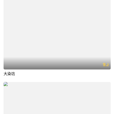
9.
2
大染坊