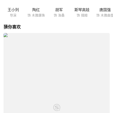
王小列
陶红
胡军
斯琴高娃
唐国强
导演
饰 木雅康珠
饰 洛桑
饰 措姆
饰 木雅曲
猜你喜欢