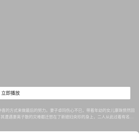
立即播放
喜的方式来做最后的努力。妻子卓玛伤心不已，带着年幼的女儿康珠愤然回
将其遭遇妻离子散的灾难都迁怒在了新媳妇央珍的身上，二人从此过着有名无