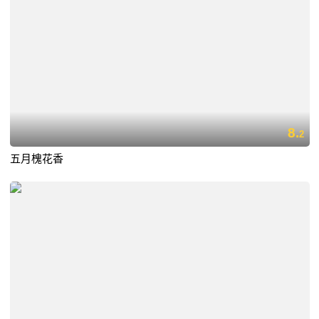
8.
2
五月槐花香