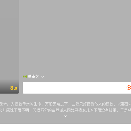
爱奇艺
8.
0
术。为挽救母亲的生命，万般无奈之下，曲登只好接受他人的建议，以娶妾冲
女儿康珠下落不明，悲愤万分的曲登派人四处寻找女儿的下落没有结果，于是