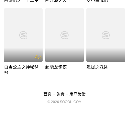
西游记之七十二变
画江湖之天罡
罗小黑战记
4.
0
白雪公主之神秘爸
超能龙骑侠
魁拔之殊途
爸
-
-
首页
免责
用户反馈
© 2026 SOGOU.COM