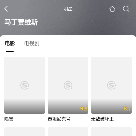
明星
马丁贾维斯
电影
电视剧
9.
8.
5
7
陷害
泰坦尼克号
无敌破坏王