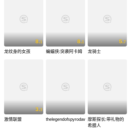
8.
8.
5.
1
1
7
龙纹身的女孩
蝙蝠侠:突袭阿卡姆
龙骑士
3.
3
激情联盟
thelegendofspyrodawnofthedragon
摩斯探长:带礼物的
希腊人