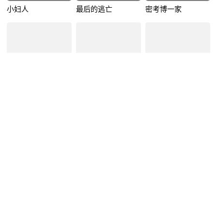
小妇人
最后的逃亡
密考博一家
legendofspyrotheeternalnight
The Black Tower
嗜血伯爵