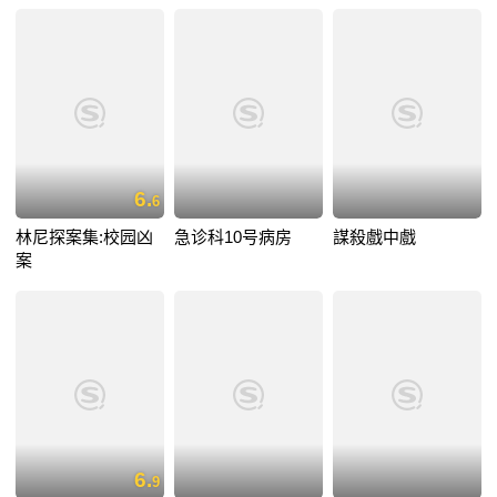
6.
6
林尼探案集:校园凶
急诊科10号病房
謀殺戲中戲
案
6.
9