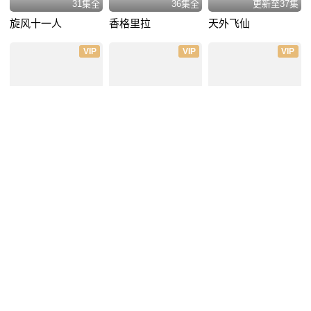
31集全
36集全
更新至37集
旋风十一人
香格里拉
天外飞仙
VIP
VIP
VIP
50集全
10集全
更新至32集
神话
刷新3+7
生活启示录
VIP
VIP
VIP