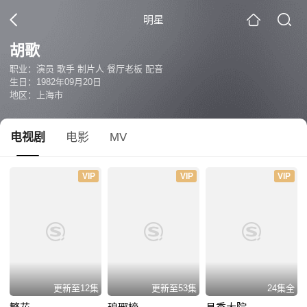
明星
胡歌
职业：演员 歌手 制片人 餐厅老板 配音
生日：1982年09月20日
地区：上海市
电视剧
电影
MV
VIP
VIP
VIP
更新至12集
更新至53集
24集全