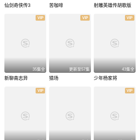
仙剑奇侠传3
苦咖啡
射雕英雄传胡歌版
VIP
VIP
VIP
35集全
更新至57集
43集全
新聊斋志异
猎场
少年杨家将
VIP
VIP