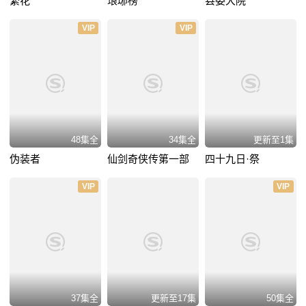
繁花
琅琊榜
县委大院
VIP
VIP
48集全
34集全
更新至1集
伪装者
仙剑奇侠传第一部
四十九日·祭
VIP
VIP
37集全
更新至17集
50集全