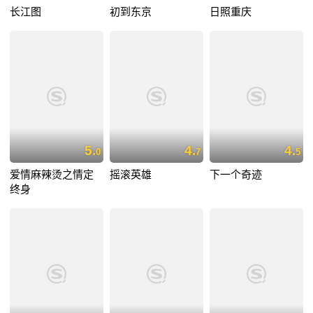
长江图
初到东京
日照重庆
5.
4.
4.
0
7
5
爱情麻辣烫之情定
摇滚英雄
下一个奇迹
终身