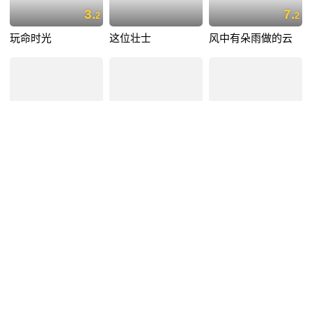
3.
7.
2
2
玩命时光
这位壮士
风中有朵雨做的云
6.
7.
7.
9
2
2
妖猫传
火锅英雄
青红