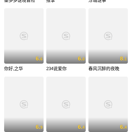
墨多多谜境冒险
推拿
浮城谜事
6.
6.
8.
6
0
1
你好,之华
234说爱你
春风沉醉的夜晚
6.
6.
6.
9
4
4